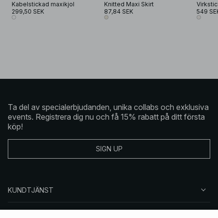
Kabelstickad maxikjol
Knitted Maxi Skirt
Virksti
299,50 SEK
87,84 SEK
549 SE
Ta del av specialerbjudanden, unika collabs och exklusiva
events. Registrera dig nu och få 15% rabatt på ditt första
köp!
SIGN UP
KUNDTJÄNST
OM NA-KD