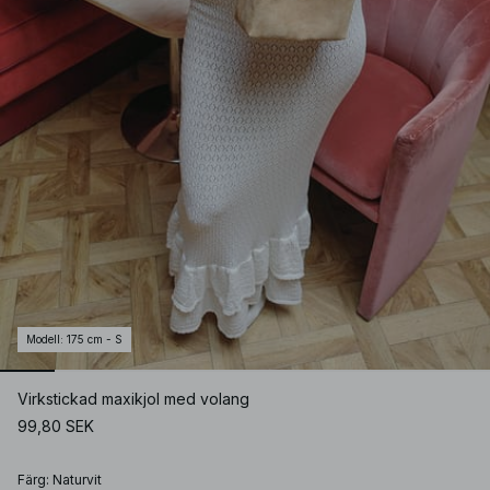
Modell
:
175 cm - S
Virkstickad maxikjol med volang
99,80 SEK
Färg
:
Naturvit