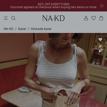
30% OFF EVERYTHING
Discount applied at checkout when buying two items or more
linne
byxor
klänningar
svarta
överdelar
NA-KD
/
Kjolar
/
Stickade kjolar