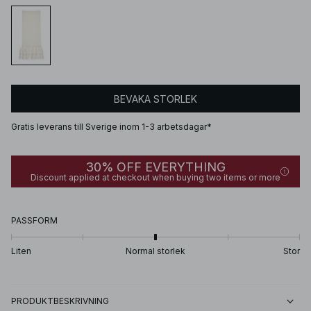
BEVAKA STORLEK
Gratis leverans till Sverige inom 1-3 arbetsdagar*
30% OFF EVERYTHING
Discount applied at checkout when buying two items or more
PASSFORM
Liten
Normal storlek
Stor
PRODUKTBESKRIVNING