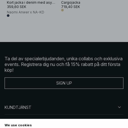
Kort jacka i denim med asymmetrisk fåll
Cargojacka
359,60 SEK
719,40 SEK
Naomi Anwer x NA-KD
Ta del av specialerbjudanden, unika collabs och exklusiva
events. Registrera dig nu och få 15% rabatt på ditt första
köp!
SIGN UP
KUNDTJÄNST
OM NA-KD