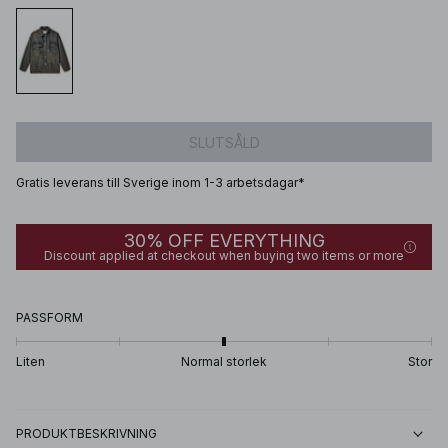
SLUTSÅLD
Gratis leverans till Sverige inom 1-3 arbetsdagar*
30% OFF EVERYTHING
Discount applied at checkout when buying two items or more
PASSFORM
Liten
Normal storlek
Stor
PRODUKTBESKRIVNING