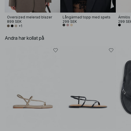
Oversized melerad blazer
Långärmad topp med spets
Ärmlös 
899 SEK
299 SEK
299 SE
+1
Andra har kollat på