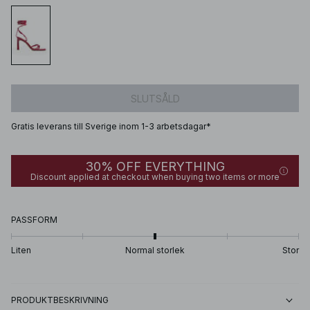
SLUTSÅLD
Gratis leverans till Sverige inom 1-3 arbetsdagar*
30% OFF EVERYTHING
Discount applied at checkout when buying two items or more
PASSFORM
Liten
Normal storlek
Stor
PRODUKTBESKRIVNING