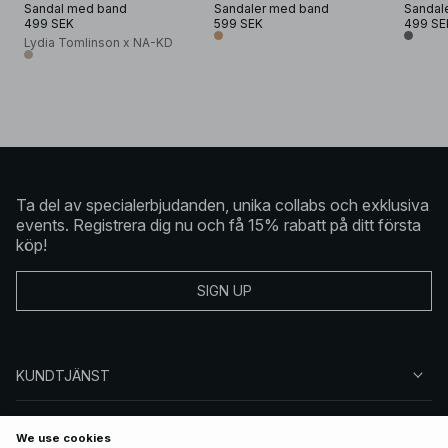
Sandal med band
Sandaler med band
Sandal
499 SEK
599 SEK
499 SE
Lydia Tomlinson x NA-KD
Ta del av specialerbjudanden, unika collabs och exklusiva
events. Registrera dig nu och få 15% rabatt på ditt första
köp!
SIGN UP
KUNDTJÄNST
OM NA-KD