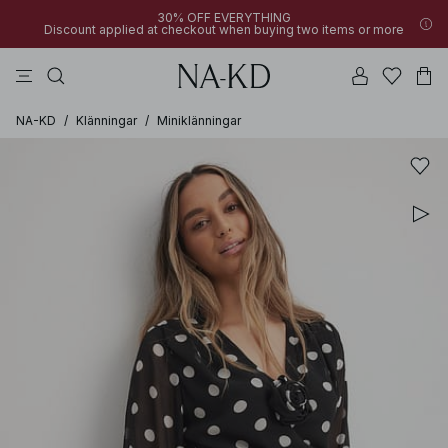
30% OFF EVERYTHING
Discount applied at checkout when buying two items or more
linne
byxor
klänningar
bruna
överdelar
NA-KD
/
Klänningar
/
Miniklänningar