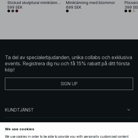
Stickad skulptural miniklänning
Miniklänning med blommor
Plisser
599 SEK
699 SEK
399 SE
Ta del av specialerbjudanden, unika collabs och exklusiva
events. Registrera dig nu och få 15% rabatt på ditt första
köp!
SIGN UP
KUNDTJÄNST
OM NA-KD