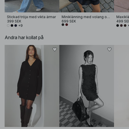
Stickad tröja med vikta ärmar
Miniklänning med volang och ryschad midja
Maxikl
399 SEK
699 SEK
499 SE
+9
Andra har kollat på