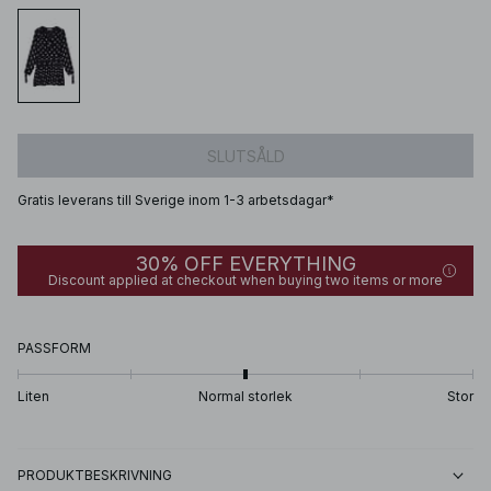
SLUTSÅLD
Gratis leverans till Sverige inom 1-3 arbetsdagar*
30% OFF EVERYTHING
Discount applied at checkout when buying two items or more
PASSFORM
Liten
Normal storlek
Stor
PRODUKTBESKRIVNING