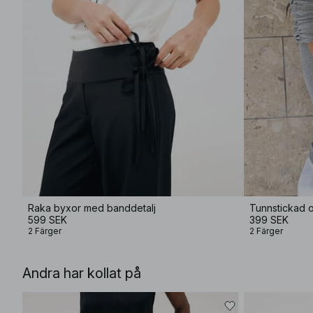
Raka byxor med banddetalj
Tunnstickad o
599 SEK
399 SEK
2 Färger
2 Färger
Andra har kollat på