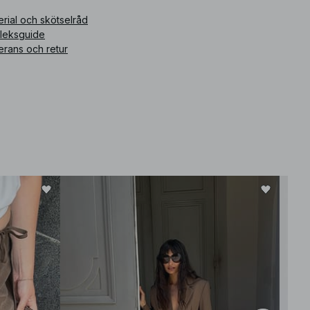
rial och skötselråd
rleksguide
erans och retur
Bäst