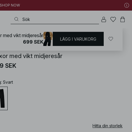
 | SHOP NOW
 med vikt midjeresår
LÄGG I VARUKORG
KD
/
Byxor
/
Vida byxor
699 SEK
xor med vikt midjeresår
9 SEK
g
:
Svart
Hitta din storlek