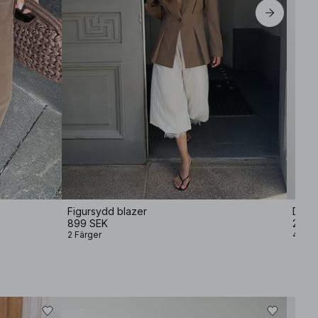
Figursydd blazer
Dubbe
899 SEK
249 
2 Färger
4 Fär