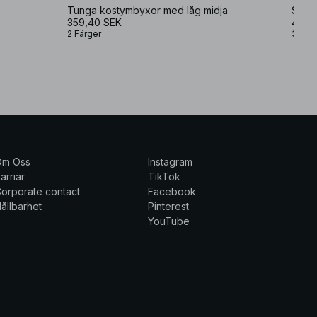
Tunga kostymbyxor med låg midja
359,40 SEK
499 
2 Färger
3 Fär
Om Oss
Instagram
arriär
TikTok
orporate contact
Facebook
ållbarhet
Pinterest
YouTube