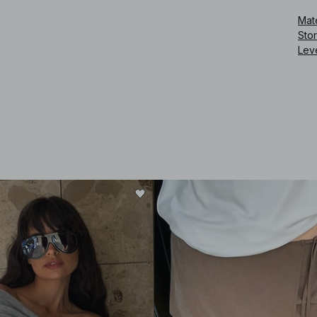
Mate
Sto
Lev