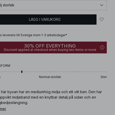
lj storlek
LÄGG I VARUKORG
is leverans till Sverige inom 1-3 arbetsdagar*
30% OFF EVERYTHING
Discount applied at checkout when buying two items or more
SFORM
n
Normal storlek
Stor
 här byxan har en mediumhög midja och ett vitt ben. Den har
 uppvikt midjeband med en knytbar detalj på sidan och en
gkedjestängning.
 mer
ikelnummer
:
1100-013335-0002