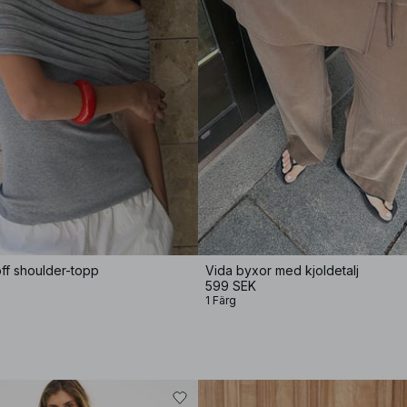
ff shoulder-topp
Vida byxor med kjoldetalj
599 SEK
1 Färg