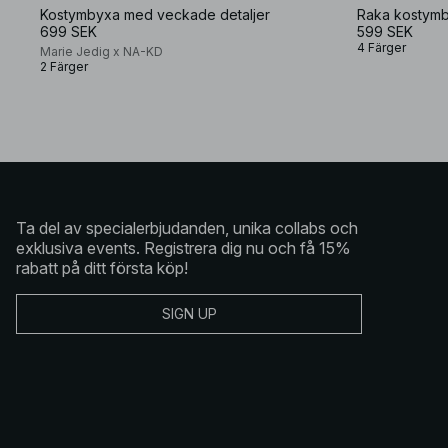
Kostymbyxa med veckade detaljer
Raka kostymby
699 SEK
599 SEK
4 Färger
Marie Jedig x NA-KD
2 Färger
Ta del av specialerbjudanden, unika collabs och
exklusiva events. Registrera dig nu och få 15%
rabatt på ditt första köp!
SIGN UP