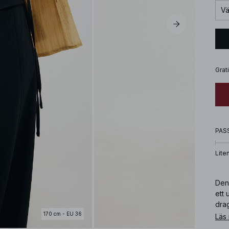
Vä
Grat
PAS
Lite
Den
ett
dra
170 cm - EU 36
Läs
Art