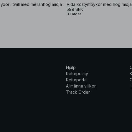
xor i twill med mellanhög midja
Vida kostymbyxor med hög midja
599 SEK
3 Färger
Hjälp
Returpolicy
K
Returportal
C
Allmänna villkor
H
Track Order