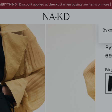
ERYTHING | Discount applied at checkout when buying two items or more
Byxor
NA-
By
69
Fär