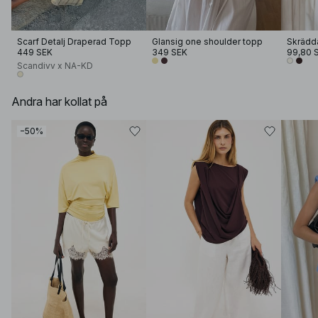
Scarf Detalj Draperad Topp
Glansig one shoulder topp
449 SEK
349 SEK
99,80 
Scandivv x NA-KD
Andra har kollat på
−50%