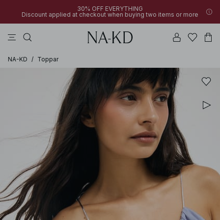
30% OFF EVERYTHING
Discount applied at checkout when buying two items or more
linne
byxor
toppar
klänningar
bruna
NA-KD
/
Toppar