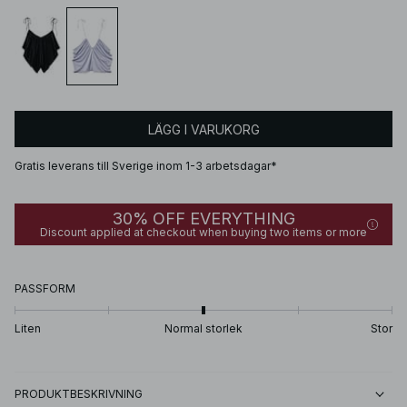
LÄGG I VARUKORG
Gratis leverans till Sverige inom 1-3 arbetsdagar*
30% OFF EVERYTHING
Discount applied at checkout when buying two items or more
PASSFORM
Liten
Normal storlek
Stor
PRODUKTBESKRIVNING