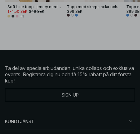
Soft Line topp i jersey med trattformad krage
Topp med skarpa axlar och drapering
174,50 SEK
349 SEK
399 SEK
399 SE
+1
Ta del av specialerbjudanden, unika collabs och exklusiva
events. Registrera dig nu och få 15% rabatt på ditt första
köp!
SIGN UP
KUNDTJÄNST
OM NA-KD