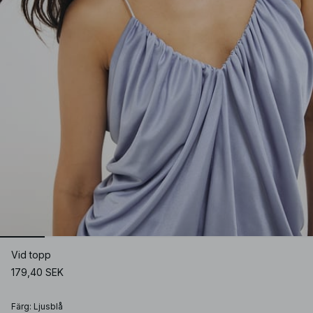
Vid topp
179,40 SEK
Färg
:
Ljusblå