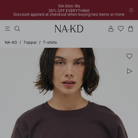
10h 00m 19s
30% OFF EVERYTHING
Discount applied at checkout when buying two items or more
linne
byxor
toppar
klänningar
bruna
NA-KD
/
Toppar
/
T-shirts