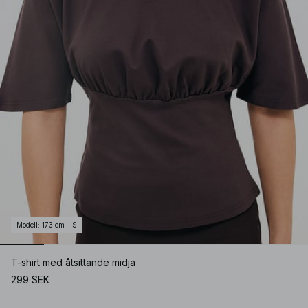
Modell
:
173 cm - S
T-shirt med åtsittande midja
299 SEK