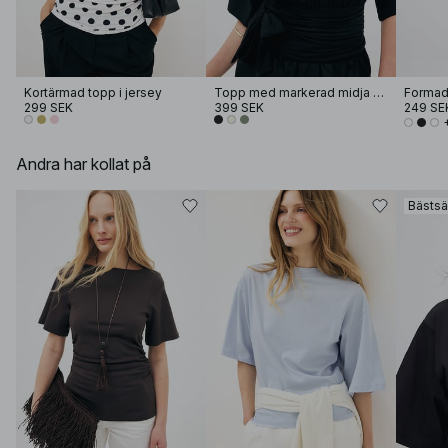
Kortärmad topp i jersey
Topp med markerad midja och knytning
299 SEK
399 SEK
249 SE
Andra har kollat på
Bästsä