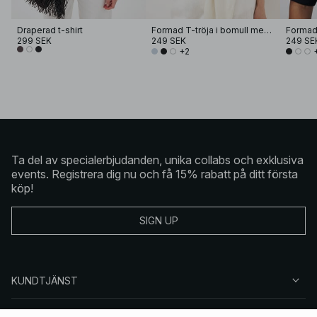
Draperad t-shirt
Formad T-tröja i bomull med trattkrage
299 SEK
249 SEK
249 SE
+2
Ta del av specialerbjudanden, unika collabs och exklusiva
events. Registrera dig nu och få 15% rabatt på ditt första
köp!
SIGN UP
KUNDTJÄNST
OM NA-KD