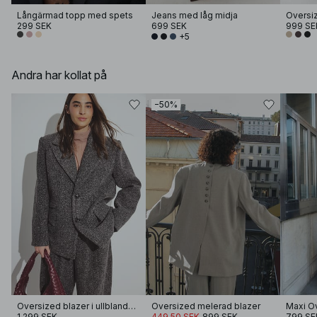
Långärmad topp med spets
Jeans med låg midja
Oversi
299 SEK
699 SEK
999 SE
+5
Andra har kollat på
−50%
Oversized blazer i ullblandning
Oversized melerad blazer
Maxi Ov
1 299 SEK
449,50 SEK
899 SEK
799 SE