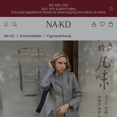
10h 46m 39s
30% OFF EVERYTHING
Discount applied at checkout when buying two items or more
linne
byxor
klänningar
svarta
överdelar
NA-KD
/
Kontorskläder
/
Figursydd kavaj