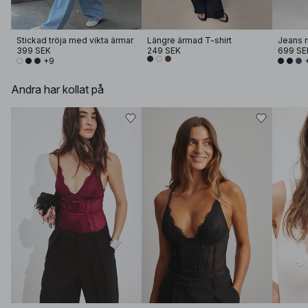
Stickad tröja med vikta ärmar
Längre ärmad T-shirt
Jeans 
399 SEK
249 SEK
699 SE
+9
Andra har kollat på