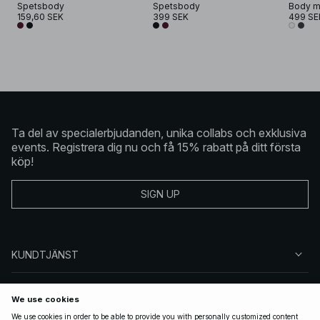
Spetsbody
Spetsbody
Body m
159,60 SEK
399 SEK
499 SE
Ta del av specialerbjudanden, unika collabs och exklusiva
events. Registrera dig nu och få 15% rabatt på ditt första
köp!
SIGN UP
KUNDTJÄNST
OM NA-KD