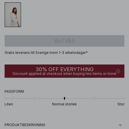
SLUTSÅLD
Gratis leverans till Sverige inom 1-3 arbetsdagar*
30% OFF EVERYTHING
Discount applied at checkout when buying two items or more
PASSFORM
Liten
Normal storlek
Stor
PRODUKTBESKRIVNING