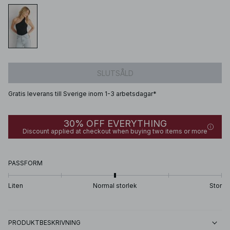
SLUTSÅLD
Gratis leverans till Sverige inom 1-3 arbetsdagar*
30% OFF EVERYTHING
Discount applied at checkout when buying two items or more
PASSFORM
Liten
Normal storlek
Stor
PRODUKTBESKRIVNING