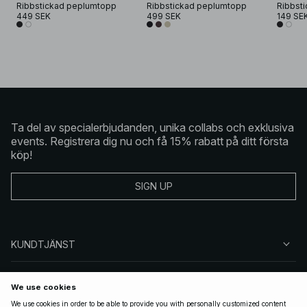
Ribbstickad peplumtopp
Ribbstickad peplumtopp
Ribbsti
449 SEK
499 SEK
149 SE
Ta del av specialerbjudanden, unika collabs och exklusiva
events. Registrera dig nu och få 15% rabatt på ditt första
köp!
SIGN UP
KUNDTJÄNST
OM NA-KD