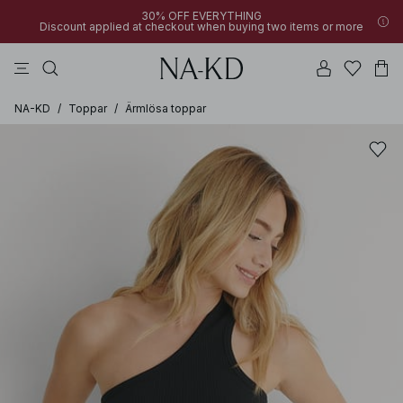
30% OFF EVERYTHING
Discount applied at checkout when buying two items or more
byxor
klänningar
bruna
svarta
överdelar
NA-KD
/
Toppar
/
Ärmlösa toppar