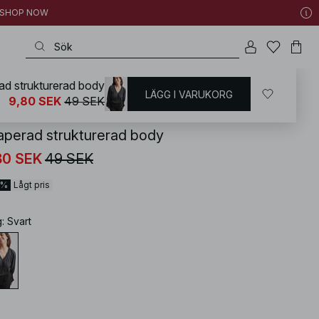
 | SHOP NOW
ad strukturerad body
LÄGG I VARUKORG
KD
/
Toppar
/
Tröjor med ballongärm
9,80 SEK
49 SEK
aperad strukturerad body
80 SEK
49 SEK
0%
Lågt pris
g
:
Svart