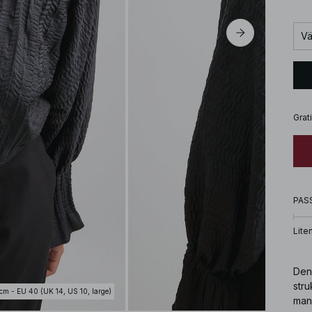
Vä
Grat
PAS
Lite
Den 
stru
cm - EU 40 (UK 14, US 10, large)
man