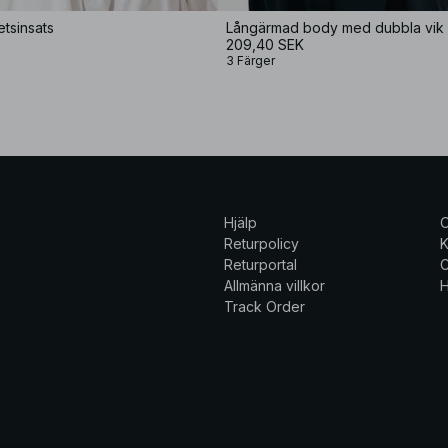
tsinsats
Långärmad body med dubbla vik
209,40 SEK
3 Färger
Hjälp
Returpolicy
K
Returportal
C
Allmänna villkor
H
Track Order