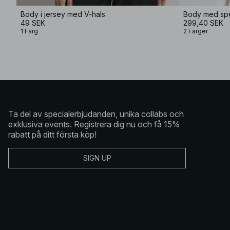
Body i jersey med V-hals
Body med spe
49 SEK
299,40 SEK
1 Färg
2 Färger
Ta del av specialerbjudanden, unika collabs och
exklusiva events. Registrera dig nu och få 15%
rabatt på ditt första köp!
SIGN UP