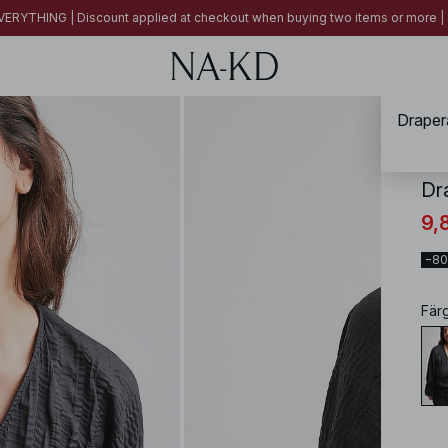
ERYTHING | Discount applied at checkout when buying two items or more
Draper
NA-
Dr
9,
−8
Fär