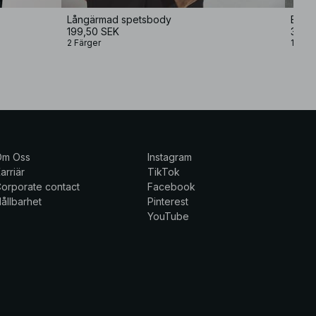
Långärmad spetsbody
Enfä
199,50 SEK
399 
2 Färger
1 Färg
Om Oss
Instagram
arriär
TikTok
orporate contact
Facebook
ållbarhet
Pinterest
YouTube