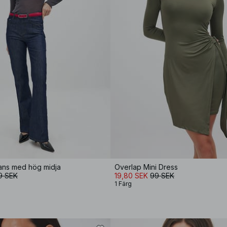
ans med hög midja
Overlap Mini Dress
9 SEK
19,80 SEK
99 SEK
1 Färg