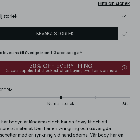
Hitta din storlek
lj storlek
BEVAKA STORLEK
is leverans till Sverige inom 1-3 arbetsdagar*
30% OFF EVERYTHING
Discount applied at checkout when buying two items or more
SFORM
n
Normal storlek
Stor
här bodyn är långärmad och har en flowy fit och ett
kturerat material. Den har en v-ringning och utsvängda
schetter med en rynkning vid handlederna. Vår body har en