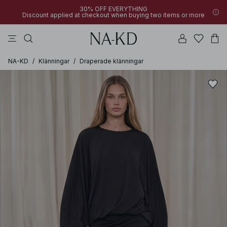
30% OFF EVERYTHING
Discount applied at checkout when buying two items or more
linne
byxor
toppar
klänningar
bruna
NA-KD
/
Klänningar
/
Draperade klänningar