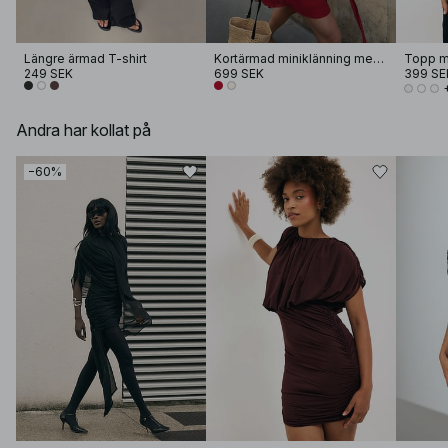
Längre ärmad T-shirt
Kortärmad miniklänning med knytmidja
Topp m
249 SEK
699 SEK
399 SE
Andra har kollat på
−60%