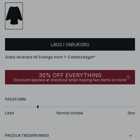
LÄGG I VARUKORG
Gratis leverans till Sverige inom 1-3 arbetsdagar*
30% OFF EVERYTHING
Discount applied at checkout when buying two items or more
PASSFORM
Liten
Normal storlek
Stor
PRODUKTBESKRIVNING