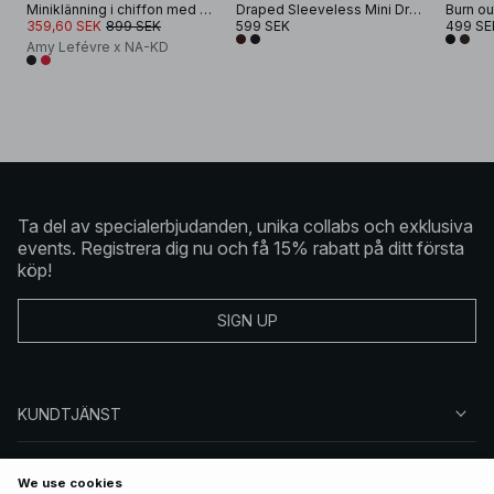
Miniklänning i chiffon med drapering
Draped Sleeveless Mini Dress
359,60 SEK
899 SEK
599 SEK
499 SE
Amy Lefévre x NA-KD
Ta del av specialerbjudanden, unika collabs och exklusiva
events. Registrera dig nu och få 15% rabatt på ditt första
köp!
SIGN UP
KUNDTJÄNST
OM NA-KD