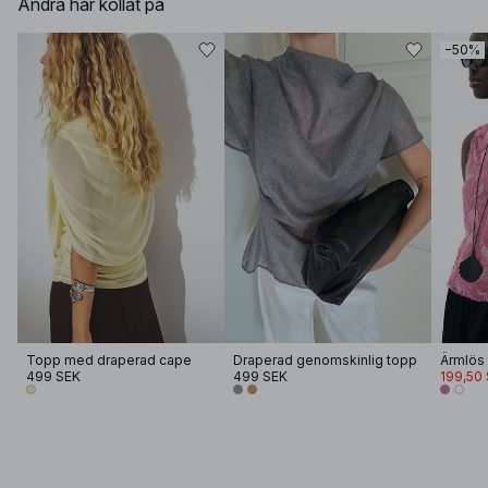
Andra har kollat på
−50%
Topp med draperad cape
Draperad genomskinlig topp
Ärmlös 
499 SEK
499 SEK
199,50