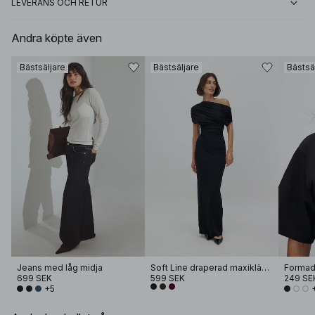
LEVERANS OCH RETUR
Andra köpte även
Bästsäljare
Bästsäljare
Bästsä
Jeans med låg midja
Soft Line draperad maxiklänning
699 SEK
599 SEK
249 SE
+5