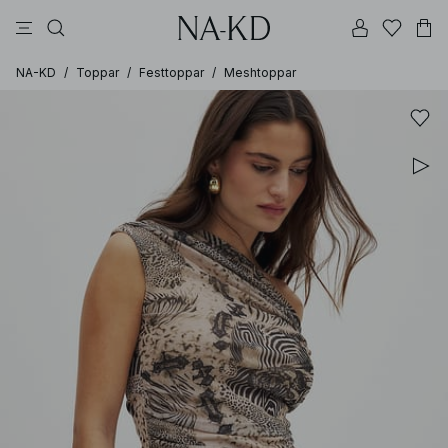
linne
byxor
klänningar
svarta
överdelar
NA-KD
/
Toppar
/
Festtoppar
/
Meshtoppar