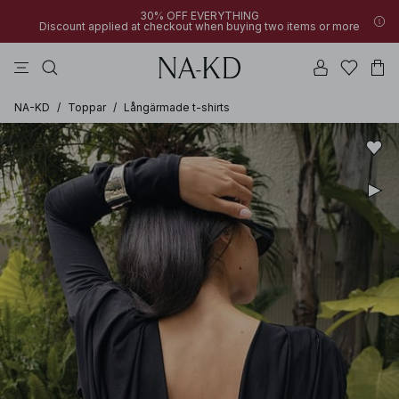
30% OFF EVERYTHING
Discount applied at checkout when buying two items or more
byxor
bruna
svarta
klänningar
överdelar
NA-KD
/
Toppar
/
Långärmade t-shirts