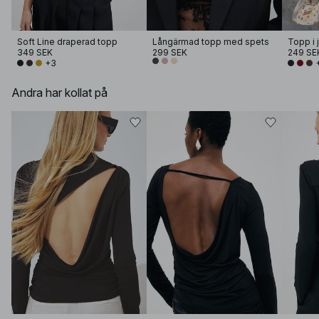
Soft Line draperad topp
Långärmad topp med spets
Topp i 
349 SEK
299 SEK
249 SE
+3
Andra har kollat på