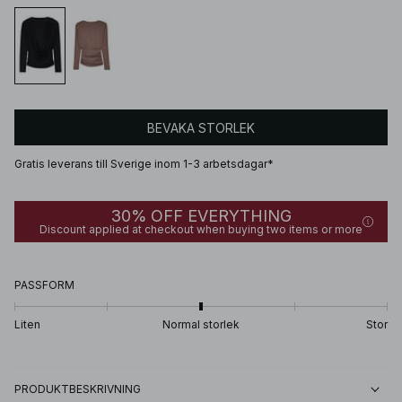
BEVAKA STORLEK
Gratis leverans till Sverige inom 1-3 arbetsdagar*
30% OFF EVERYTHING
Discount applied at checkout when buying two items or more
PASSFORM
Liten
Normal storlek
Stor
PRODUKTBESKRIVNING