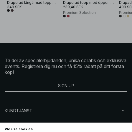
Draperad långärmad topp med utskärning
Draperad topp med öppen rygg
Drapad
349 SEK
239,40 SEK
499 SE
Premium Selection
Premiu
Ta del av specialerbjudanden, unika collabs och exklusiva
events. Registrera dig nu och få 15% rabatt på ditt första
köp!
SIGN UP
KUNDTJÄNST
OM NA-KD