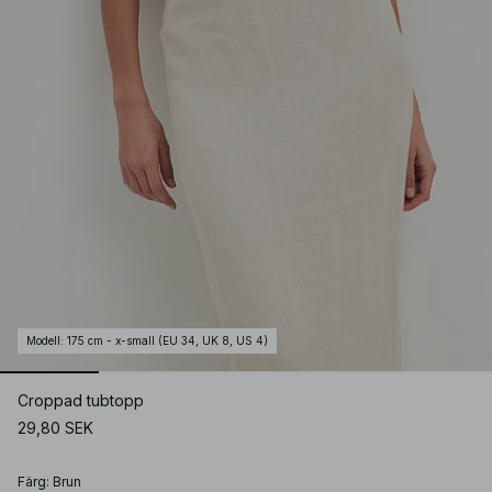
Modell
:
175 cm - x-small (EU 34, UK 8, US 4)
Croppad tubtopp
29,80 SEK
Färg
:
Brun