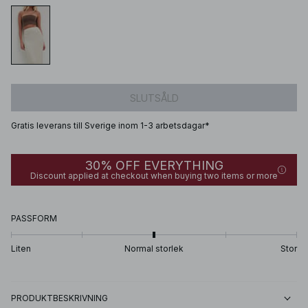
SLUTSÅLD
Gratis leverans till Sverige inom 1-3 arbetsdagar*
30% OFF EVERYTHING
Discount applied at checkout when buying two items or more
PASSFORM
Liten
Normal storlek
Stor
PRODUKTBESKRIVNING