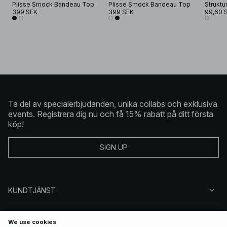
Plisse Smock Bandeau Top
Plisse Smock Bandeau Top
399 SEK
399 SEK
99,60 
Ta del av specialerbjudanden, unika collabs och exklusiva
events. Registrera dig nu och få 15% rabatt på ditt första
köp!
SIGN UP
KUNDTJÄNST
OM NA-KD