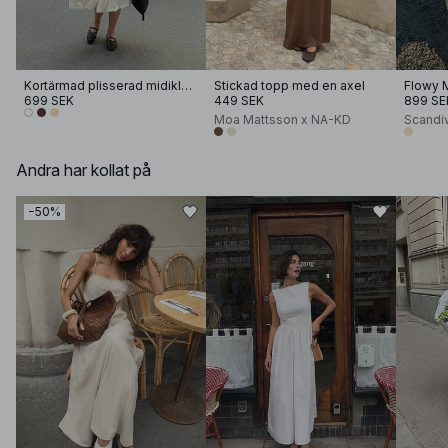
Kortärmad plisserad midiklänning i bomull
Stickad topp med en axel
Flowy 
699 SEK
449 SEK
899 SE
Moa Mattsson x NA-KD
Scandi
Andra har kollat på
−50%