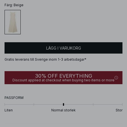
Färg
:
Beige
LÄGG I VARUKORG
Gratis leverans till Sverige inom 1-3 arbetsdagar*
30% OFF EVERYTHING
Discount applied at checkout when buying two items or more
PASSFORM
Liten
Normal storlek
Stor