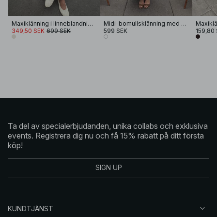
Maxiklänning i linneblandning med sömmar
Midi-bomullsklänning med båthals
Maxikl
349,50 SEK
699 SEK
599 SEK
159,80
Ta del av specialerbjudanden, unika collabs och exklusiva
events. Registrera dig nu och få 15% rabatt på ditt första
köp!
SIGN UP
KUNDTJÄNST