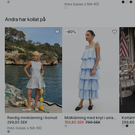
Ines Isaias x NA-KD
Andra har kollat på
−80%
Randig miniklänning i bomull
Midklänning med knyt i axlarna och volangdetalj
299,50 SEK
159,80 SEK
799 SEK
299,60
Ines Isaias x NA-KD