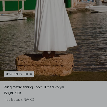
Modell
:
171 cm - EU 36
Rutig maxiklänning i bomull med volym
159,80 SEK
Ines Isaias x NA-KD