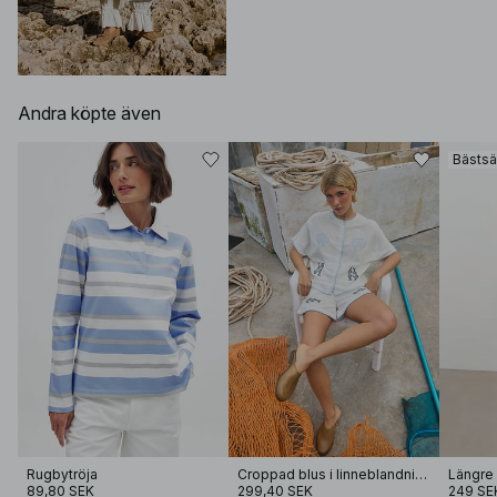
Andra köpte även
Bästsä
Rugbytröja
Croppad blus i linneblandning med broderi
Längre 
89,80 SEK
299,40 SEK
249 SE