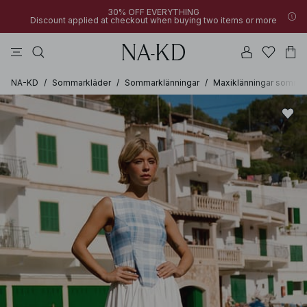
30% OFF EVERYTHING
Discount applied at checkout when buying two items or more
byxor
toppar
klänningar
badset
bruna
NA-KD
/
Sommarkläder
/
Sommarklänningar
/
Maxiklänningar somma