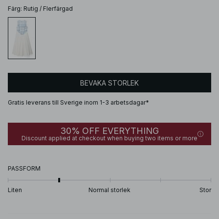
Färg
:
Rutig / Flerfärgad
BEVAKA STORLEK
Gratis leverans till Sverige inom 1-3 arbetsdagar*
30% OFF EVERYTHING
Discount applied at checkout when buying two items or more
PASSFORM
Liten
Normal storlek
Stor