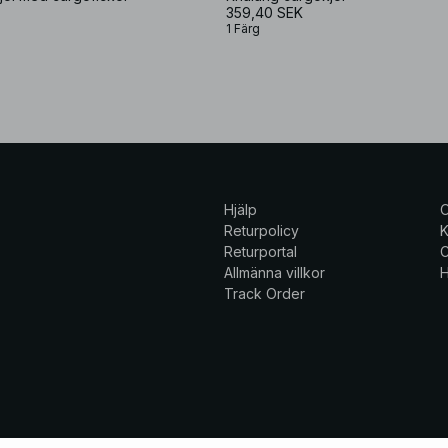
359,40 SEK
1 Färg
Hjälp
Returpolicy
K
Returportal
C
Allmänna villkor
H
Track Order