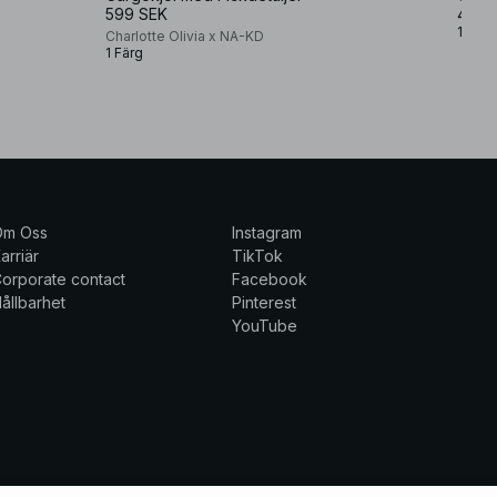
599 SEK
499 
1 Färg
Charlotte Olivia x NA-KD
1 Färg
Om Oss
Instagram
arriär
TikTok
orporate contact
Facebook
ållbarhet
Pinterest
YouTube