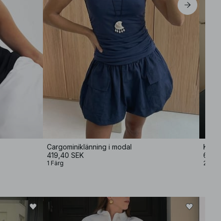
Cargominiklänning i modal
Klänn
419,40 SEK
699 
1 Färg
2 Färg