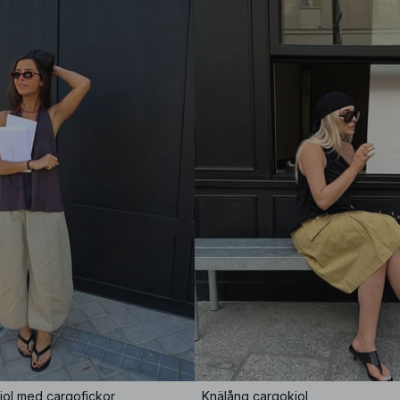
jol med cargofickor
Knälång cargokjol