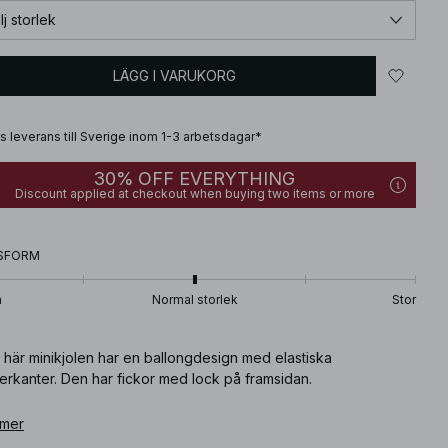
lj storlek
LÄGG I VARUKORG
is leverans till Sverige inom 1-3 arbetsdagar*
30% OFF EVERYTHING
Discount applied at checkout when buying two items or more
SFORM
n
Normal storlek
Stor
 här minikjolen har en ballongdesign med elastiska
erkanter. Den har fickor med lock på framsidan.
ikelnummer
 mer
:
1100-013303-5901