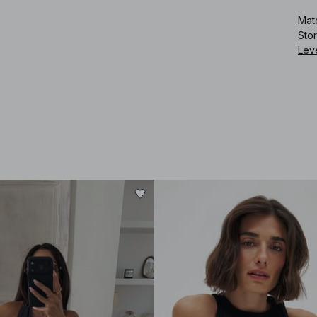
Mate
Sto
Lev