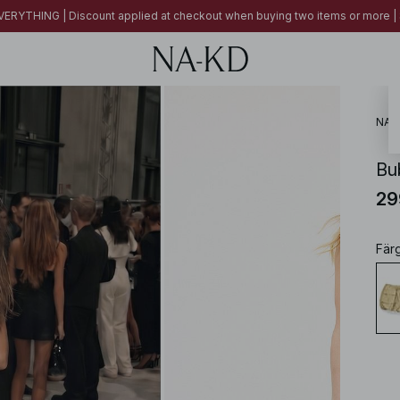
ERYTHING | Discount applied at checkout when buying two items or more
NA-
Bu
29
Fär