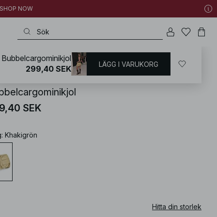
 | SHOP NOW
Bubbelcargominikjol
LÄGG I VARUKORG
KD
/
Kjolar
/
Minikjolar
299,40 SEK
bbelcargominikjol
9,40 SEK
g
:
Khakigrön
Hitta din storlek