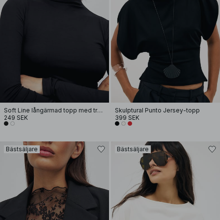
Soft Line långärmad topp med tratthals
Skulptural Punto Jersey-topp
249 SEK
399 SEK
Bästsäljare
Bästsäljare