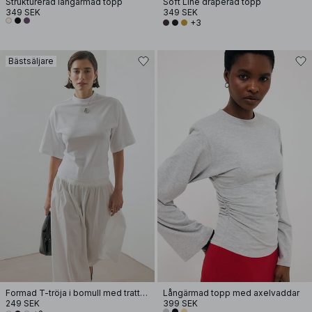
Strukturerad långärmad topp
Soft Line draperad topp
349 SEK
349 SEK
+3
Bästsäljare
Formad T-tröja i bomull med trattkrage
Långärmad topp med axelvaddar
249 SEK
399 SEK