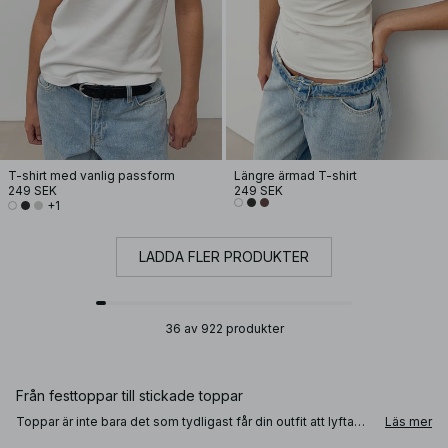
T-shirt med vanlig passform
Längre ärmad T-shirt
249 SEK
249 SEK
+1
LADDA FLER PRODUKTER
36 av 922 produkter
Från festtoppar till stickade toppar
Toppar är inte bara det som tydligast får din outfit att lyfta
Läs mer
och sticka ut, det är också det plagget som lättast styr hur