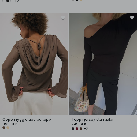
+2
Öppen rygg draperad topp
Topp i jersey utan axlar
399 SEK
249 SEK
+2