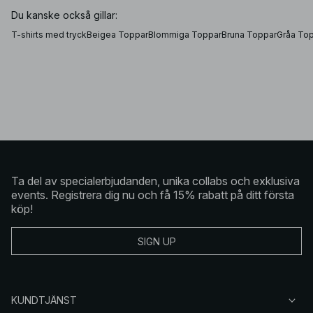
uppklädd din outfit känns. Uppdatera dina garderobsfavoriter
med vardagstoppar som t.e.x
off-shoulder tops
, och
crop
Du kanske också gillar:
tops
, eller satsa på våra
tubtoppar
– de är alla perfekta för
lager-på-lager styling!
T-shirts med tryck
Beigea Toppar
Blommiga Toppar
Bruna Toppar
Gråa To
Crop tops, off shoulder tops eller klassiska skjortor?
Vi på NA-KD er
Ta del av specialerbjudanden, unika collabs och exklusiva
events. Registrera dig nu och få 15% rabatt på ditt första
köp!
SIGN UP
KUNDTJÄNST