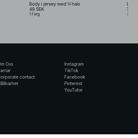
Body i jersey med V-hals
Lång
49 SEK
349 
1 Färg
3 Fär
Om Oss
Instagram
arriär
TikTok
orporate contact
Facebook
ållbarhet
Pinterest
YouTube