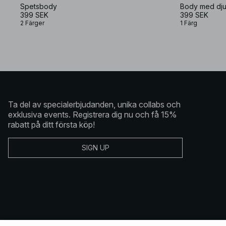
Spetsbody
Body med dju
399 SEK
399 SEK
2 Färger
1 Färg
Ta del av specialerbjudanden, unika collabs och
exklusiva events. Registrera dig nu och få 15%
rabatt på ditt första köp!
SIGN UP