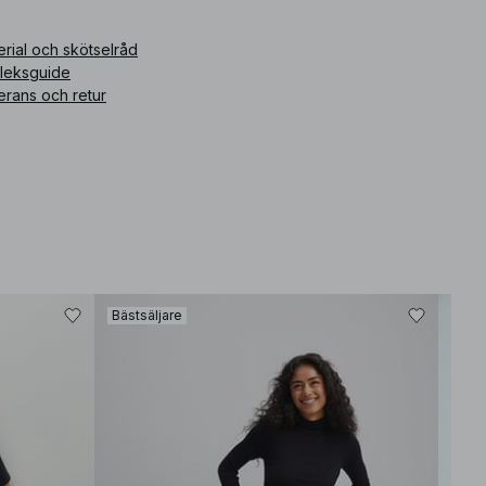
ikelnummer
:
1018-007563-0002
rial och skötselråd
rleksguide
erans och retur
Bästsäljare
Bäst