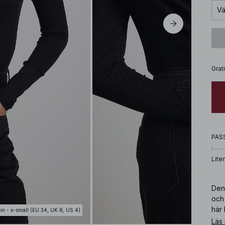
Vä
Grat
PAS
Lite
Den 
och 
här
cm - x-small (EU 34, UK 8, US 4)
Läs