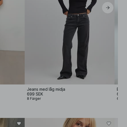
Jeans med låg midja
Bagg
699 SEK
699 
8 Färger
6 Fär