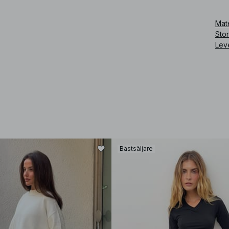
Art
Mate
Sto
Lev
Bästsäljare