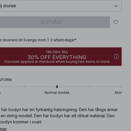
lj storlek
SLUTSÅLD
is leverans till Sverige inom 1-3 arbetsdagar*
14h 09m 34s
30% OFF EVERYTHING
Discount applied at checkout when buying two items or more
SFORM
n
Normal storlek
Stor
här bodyn har en fyrkantig halsringning. Den har långa ärmar
en string-modell. Den här bodyn har ett ribbat material. Den
 bodyn kommer i svart.
 mer