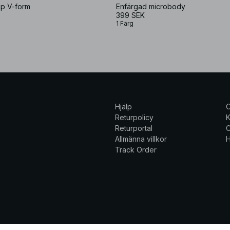
p V-form
Enfärgad microbody
399 SEK
1 Färg
Hjälp
Returpolicy
K
Returportal
C
Allmänna villkor
H
Track Order