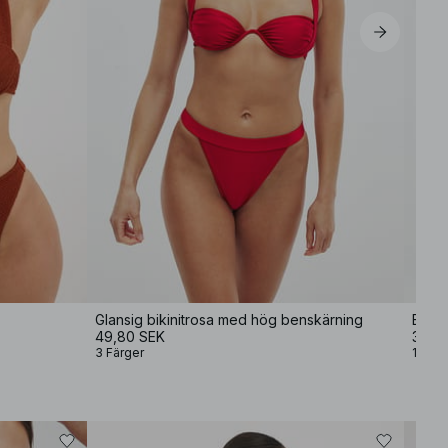
XL
Glansig bikinitrosa med hög benskärning
Bikin
49,80 SEK
39,8
3 Färger
1 Färg