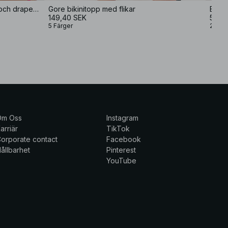
Blank bikini-BH med breda band och drapering
Gore bikinitopp med flikar
149,40 SEK
55,8
5 Färger
2 Färg
Om Oss
Instagram
arriär
TikTok
orporate contact
Facebook
ållbarhet
Pinterest
YouTube