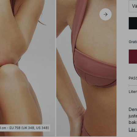
Vä
Grat
PAS
Lite
Den
jus
bak
3 cm - EU 75B (UK 34B, US 34B)
Läs
Art