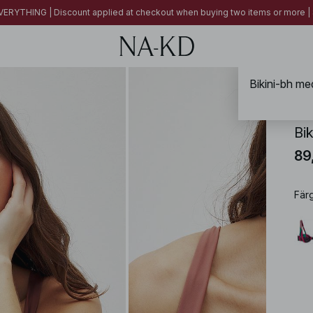
ERYTHING | Discount applied at checkout when buying two items or more
Bikini-bh me
NA-
Bi
89
Fär