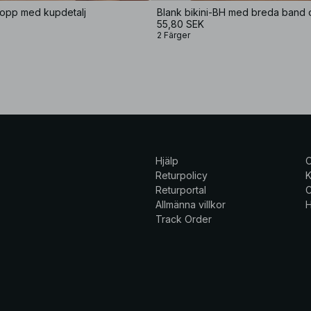
itopp med kupdetalj
55,80 SEK
2 Färger
Hjälp
Returpolicy
K
Returportal
C
Allmänna villkor
H
Track Order