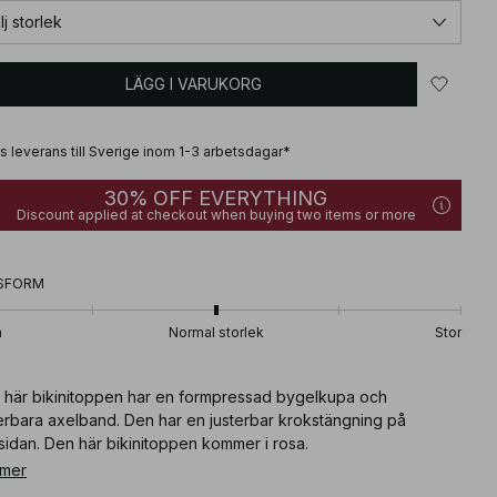
lj storlek
LÄGG I VARUKORG
is leverans till Sverige inom 1-3 arbetsdagar*
30% OFF EVERYTHING
Discount applied at checkout when buying two items or more
SFORM
n
Normal storlek
Stor
 här bikinitoppen har en formpressad bygelkupa och
terbara axelband. Den har en justerbar krokstängning på
sidan. Den här bikinitoppen kommer i rosa.
 mer
ikelnummer
:
1100-010637-0176