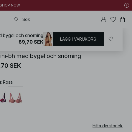
 | SHOP NOW
d bygel och snörning
LÄGG I VARUKORG
KD
/
Badkläder
/
Bikini
/
Bikiniöverdelar
/
Bikinis med bygel
89,70 SEK
kini-bh med bygel och snörning
,70 SEK
g
:
Rosa
Hitta din storlek