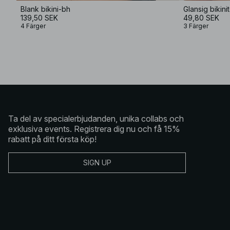
Blank bikini-bh
Glansig bikin
139,50 SEK
49,80 SEK
4 Färger
3 Färger
Ta del av specialerbjudanden, unika collabs och
exklusiva events. Registrera dig nu och få 15%
rabatt på ditt första köp!
SIGN UP