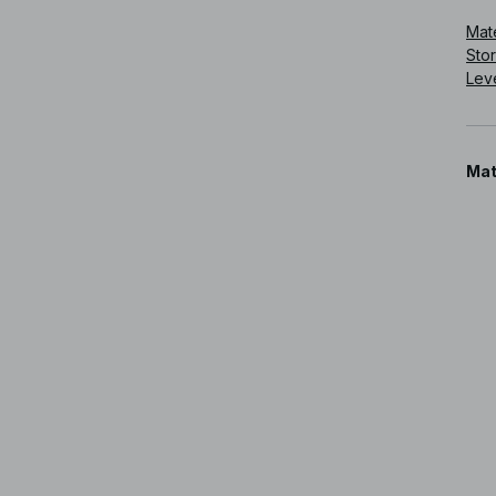
Mate
Sto
Lev
Mat