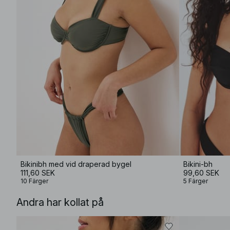
Bikinibh med vid draperad bygel
Bikini-bh
111,60 SEK
99,60 SEK
10 Färger
5 Färger
Andra har kollat på