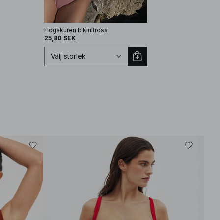
Högskuren bikinitrosa
25,80 SEK
Välj storlek
Välj storlek
XS
S
M
L