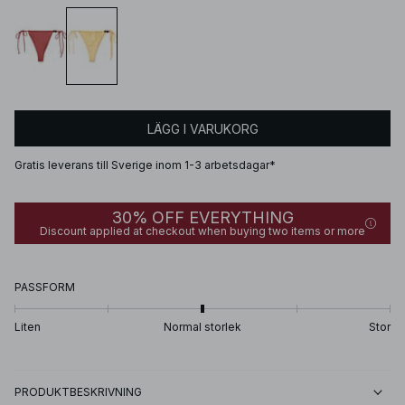
LÄGG I VARUKORG
Gratis leverans till Sverige inom 1-3 arbetsdagar*
30% OFF EVERYTHING
Discount applied at checkout when buying two items or more
PASSFORM
Liten
Normal storlek
Stor
PRODUKTBESKRIVNING