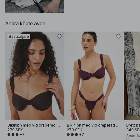
Andra köpte även
Bästsäljare
Bikinibh med vid draperad bygel
Bikinibh med vid draperad bygel
Brett bä
279 SEK
279 SEK
349 SE
+7
+7
Scandi