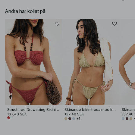
Andra har kollat på
Structured Drawstring Bikini Panty
Skinande bikinitrosa med knyt i sidan
137,40 SEK
137,40 SEK
137,40
+1