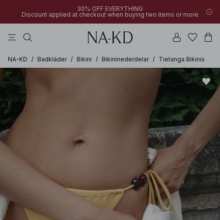
30% OFF EVERYTHING
Discount applied at checkout when buying two items or more
långärmade toppar
byxor
klänningar
bruna
överdelar
NA-KD
/
Badkläder
/
Bikini
/
Bikininederdelar
/
Tietanga Bikinis