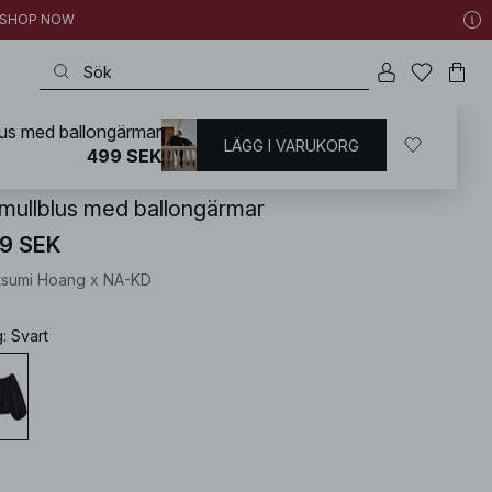
 | SHOP NOW
us med ballongärmar
LÄGG I VARUKORG
KD
/
Skjortor & blusar
/
Blusar
/
Blusar med ballongärm
499 SEK
mullblus med ballongärmar
9 SEK
tsumi Hoang x NA-KD
g
:
Svart