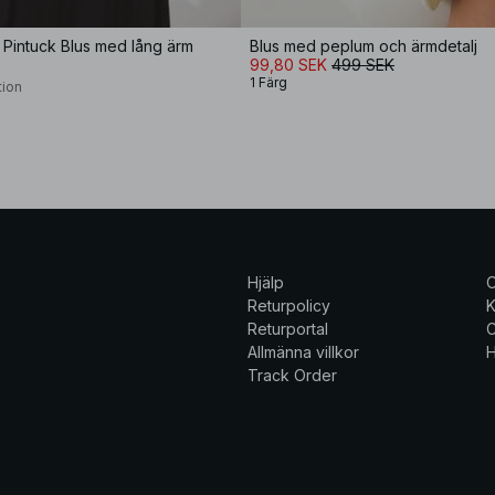
 Pintuck Blus med lång ärm
Blus med peplum och ärmdetalj
99,80 SEK
499 SEK
1 Färg
tion
Hjälp
Returpolicy
K
Returportal
C
Allmänna villkor
H
Track Order