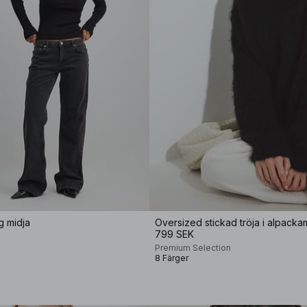
g midja
Oversized stickad tröja i alpacka
799 SEK
Premium Selection
8 Färger