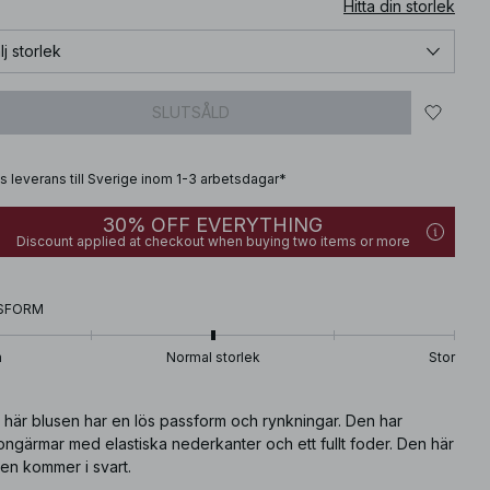
Hitta din storlek
lj storlek
SLUTSÅLD
is leverans till Sverige inom 1-3 arbetsdagar*
30% OFF EVERYTHING
Discount applied at checkout when buying two items or more
SFORM
n
Normal storlek
Stor
 här blusen har en lös passform och rynkningar. Den har
ongärmar med elastiska nederkanter och ett fullt foder. Den här
en kommer i svart.