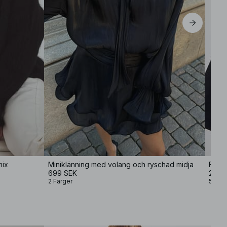
mix
Miniklänning med volang och ryschad midja
Forma
699 SEK
249 
2 Färger
5 Färg