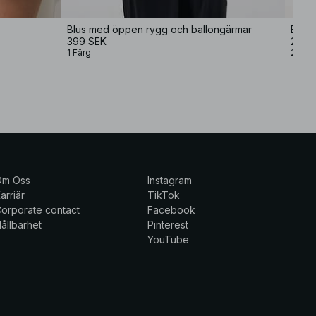
Blus med öppen rygg och ballongärmar
Blus 
399 SEK
299,
1 Färg
2 Färg
Om Oss
Instagram
arriär
TikTok
orporate contact
Facebook
ållbarhet
Pinterest
YouTube