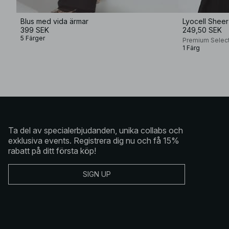
Blus med vida ärmar
Lyocell Sheer
399 SEK
249,50 SEK
5 Färger
Premium Selec
1 Färg
Ta del av specialerbjudanden, unika collabs och
exklusiva events. Registrera dig nu och få 15%
rabatt på ditt första köp!
SIGN UP