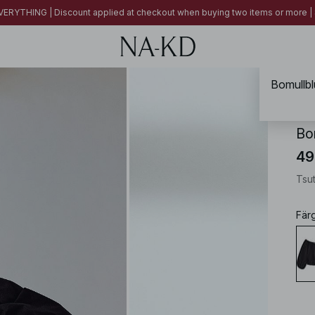
ERYTHING | Discount applied at checkout when buying two items or more
Bomullbl
NA-
Bo
49
Tsu
Fär