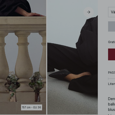
Vä
Grat
PAS
Lite
Den
ball
157 cm - EU 36
blus