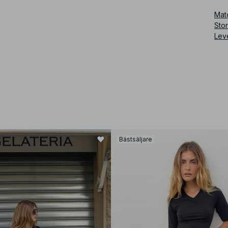
Art
Mate
Sto
Lev
Bästsäljare