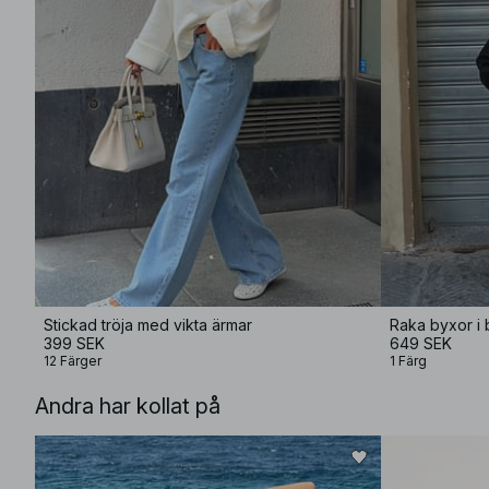
Stickad tröja med vikta ärmar
Raka byxor i 
399 SEK
649 SEK
12 Färger
1 Färg
Andra har kollat på