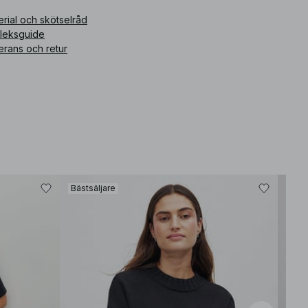
ikelnummer
:
1000-101051-4083
rial och skötselråd
rleksguide
erans och retur
Bästsäljare
Bäst