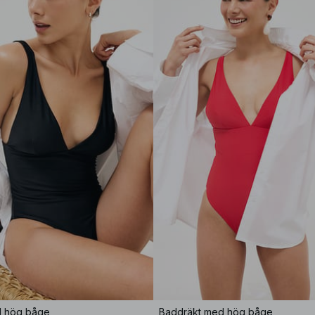
d hög båge
Baddräkt med hög båge