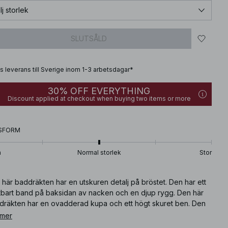
lj storlek
SLUTSÅLD
is leverans till Sverige inom 1-3 arbetsdagar*
30% OFF EVERYTHING
Discount applied at checkout when buying two items or more
SFORM
n
Normal storlek
Stor
här baddräkten har en utskuren detalj på bröstet. Den har ett
tbart band på baksidan av nacken och en djup rygg. Den här
dräkten har en ovadderad kupa och ett högt skuret ben. Den
 baddräkten kommer i grönt.
 mer