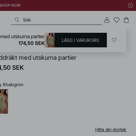
 | SHOP NOW
med utskurna partier
LÄGG I VARUKORG
KD
/
Badkläder
/
Baddräkter
174,50 SEK
ddräkt med utskurna partier
4,50 SEK
g
:
Khakigrön
Hitta din storlek