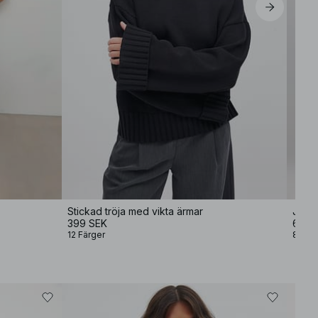
Stickad tröja med vikta ärmar
Jeans
399 SEK
699 
12 Färger
8 Fär