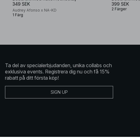
349 SEK
399 SEK
2 Färger
Audrey Afonso x NA-KD
1 Färg
Ta del av specialerbjudanden, unika collabs och
exklusiva events. Registrera dig nu och få 15%
rabatt på ditt första köp!
SIGN UP