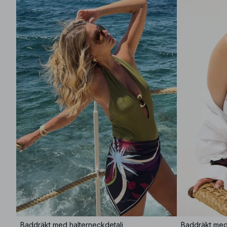
Baddräkt med halterneckdetalj
Baddräkt me