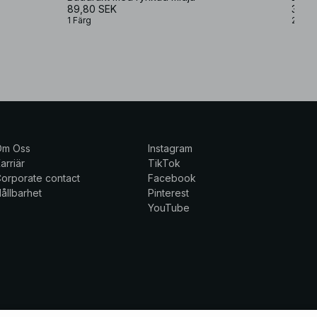
89,80 SEK
399 
1 Färg
2 Färg
Om Oss
Instagram
arriär
TikTok
orporate contact
Facebook
ållbarhet
Pinterest
YouTube