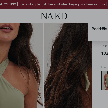
ERYTHING | Discount applied at checkout when buying two items or more
Baddräkt 
NA-
Ba
17
Fär