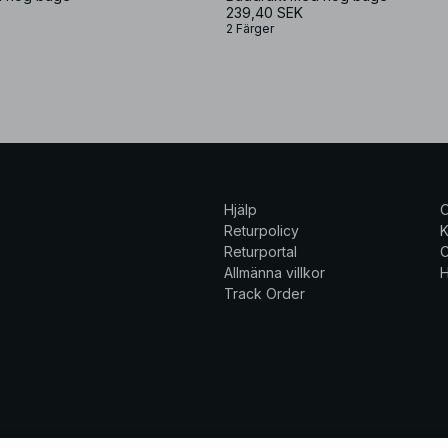
239,40 SEK
2 Färger
Hjälp
Returpolicy
K
Returportal
C
Allmänna villkor
H
Track Order