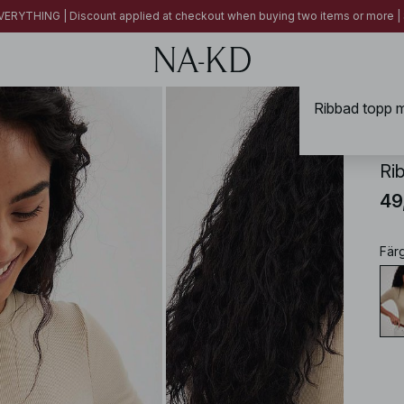
ERYTHING | Discount applied at checkout when buying two items or more
Ribbad topp m
NA-
Ri
49
Fär