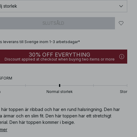
lj storlek
SLUTSÅLD
is leverans till Sverige inom 1-3 arbetsdagar*
30% OFF EVERYTHING
Discount applied at checkout when buying two items or more
SFORM
n
Normal storlek
Stor
 här toppen är ribbad och har en rund halsringning. Den har
a ärmar och en slim fit. Den här toppen har ett stretchigt
erial. Den här toppen kommer i beige.
 mer
ikelnummer
:
1044-000144-0005