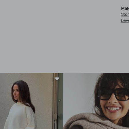
Mate
Sto
Lev