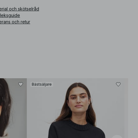
rial och skötselråd
rleksguide
erans och retur
Bästsäljare
Bäst