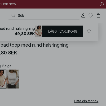
 | SHOP NOW
ed rund halsringning
LÄGG I VARUKORG
KD
/
Toppar
49,80 SEK
bbad topp med rund halsringning
,80 SEK
g
:
Beige
Hitta din storlek