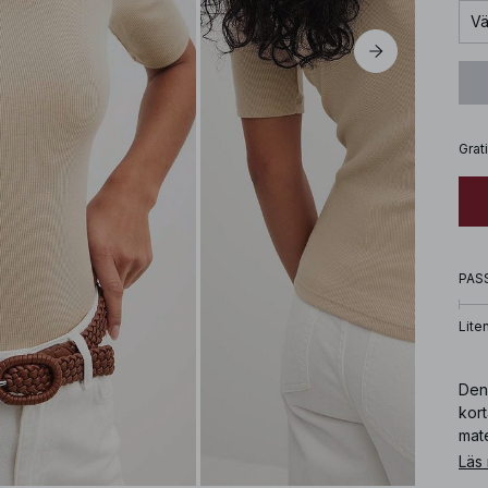
Vä
Grat
PAS
Lite
Den
kort
mat
Läs
Art