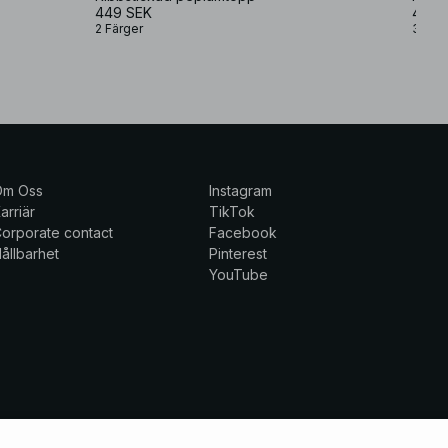
449 SEK
499 
2 Färger
3 Fär
Om Oss
Instagram
arriär
TikTok
orporate contact
Facebook
ållbarhet
Pinterest
YouTube