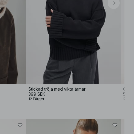
Stickad tröja med vikta ärmar
Overs
399 SEK
599 
12 Färger
2 Färg