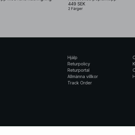
449 SEK
2 Färger
Hjälp
Returpolicy
K
Returportal
C
Allmänna villkor
H
Track Order