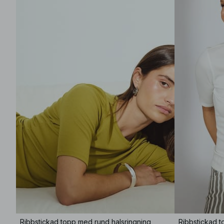
Ribbstickad topp med rund halsringning
Ribbstickad t