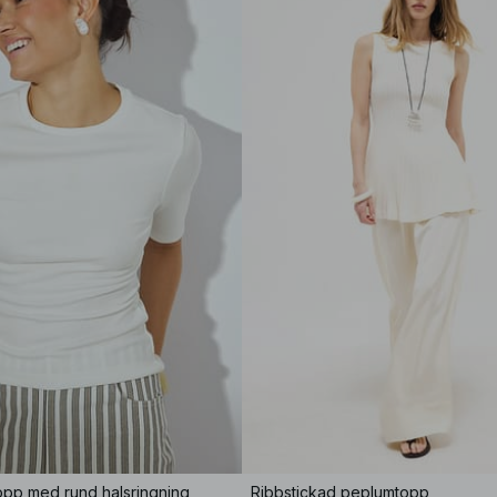
opp med rund halsringning
Ribbstickad peplumtopp