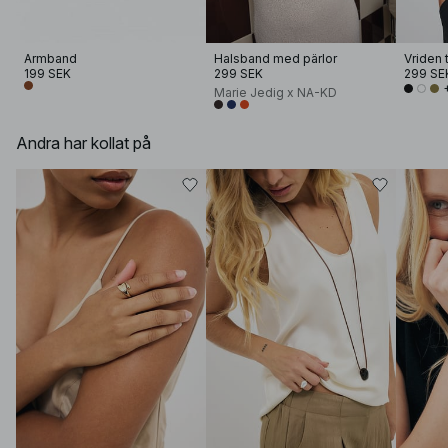
Armband
Halsband med pärlor
Vriden 
199 SEK
299 SEK
299 SE
Marie Jedig x NA-KD
Andra har kollat på