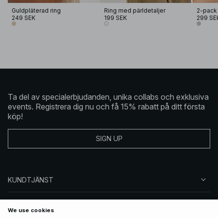
Guldpläterad ring
Ring med pärldetaljer
2-pack 
249 SEK
199 SEK
299 SE
Ta del av specialerbjudanden, unika collabs och exklusiva
events. Registrera dig nu och få 15% rabatt på ditt första
köp!
SIGN UP
KUNDTJÄNST
OM NA-KD