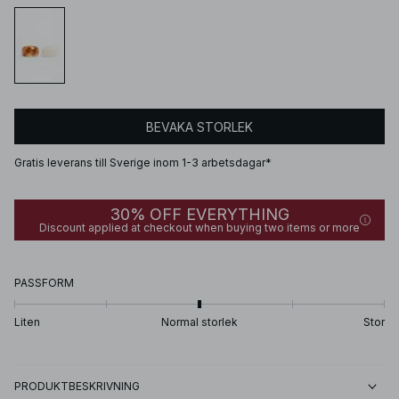
BEVAKA STORLEK
Gratis leverans till Sverige inom 1-3 arbetsdagar*
30% OFF EVERYTHING
Discount applied at checkout when buying two items or more
PASSFORM
Liten
Normal storlek
Stor
PRODUKTBESKRIVNING