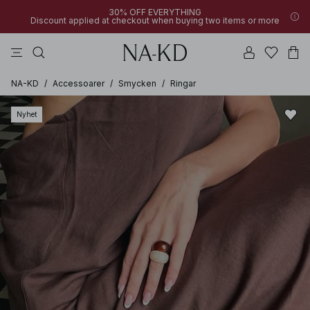
30% OFF EVERYTHING
Discount applied at checkout when buying two items or more
linne
toppar
byxor
bruna
svarta
NA-KD
/
Accessoarer
/
Smycken
/
Ringar
Nyhet