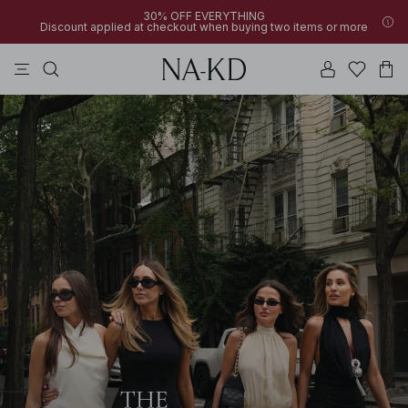
30% OFF EVERYTHING
Discount applied at checkout when buying two items or more
linne
byxor
klänningar
bruna
överdelar