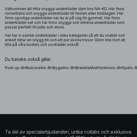
Välkommen att hitta snygga underkläder dam hos NA-KD. Här finns
romantiska och snygga underkläder till festen eller middagen. Här
finns sportiga underkläder när du är på väg till gymmet. Här finns
underkläder set och här finns snygga och stilrena underkläder som
passar perfekt till jobb och skola.
Här har vi samlat underkläder i olika kategorier så att du snabbt och
enkelt hittar en snygg bh och ett par sköna trosor. Glöm inte bort att
titta på våra
bodies
och
sovkläder
också!
Du kanske också gillar:
Push up-BH
Balconette-BH
Bygellös-BH
Bralette
Multifunktions-BH
Spets-
Ta del av specialerbjudanden, unika collabs och exklusiva