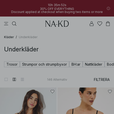
10h 35m 51s
30% OFF EVERYTHING
Discount applied at checkout when buying two items or more
linne
byxor
klänningar
bruna
överdelar
Kläder
/
Underkläder
Underkläder
Trosor
Strumpor och strumpbyxor
BH:ar
Nattkläder
Bod
FILTRERA
146
Alternativ