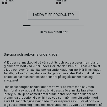
249 SEK
149 SEK
LADDA FLER PRODUKTER
18 av 146 produkter
Snygga och bekväma underkläder
Vi lägger ner mycket tid på våra outfits och
accessoarer
men ibland
glömmer vi bort vad vi har under. Gör inte det! På NA-KD har vi samlat
allt du behöver för att hitta sexiga underkläder online. Här finns något
för alla, i olika former, storlekar, färger och mönster. Det är faktiskt så
enkelt att när man har fina underkläder på sig så känner man sig
snyggare!
Den här säsongen handlar det om att vara bekväm med stil, men
framförallt sex appeal! Just nu är vi besatta över mjuka bralettes i
jersey, push up bh:ar med detaljerade band, spetsunderkläder och
blommiga broderier! Ge en hint av vad som gömmer sig under med
skira blusar och djupa v-ringade tröjor, inspireras av 50-talet och klä
dig i byxor med hög midja och retro underkläder. Vad du än föredrar så