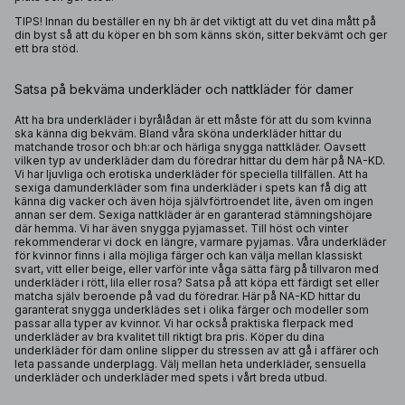
TIPS! Innan du beställer en ny bh är det viktigt att du vet dina mått på
din byst så att du köper en bh som känns skön, sitter bekvämt och ger
ett bra stöd.
Satsa på bekväma underkläder och nattkläder för damer
Att ha bra underkläder i byrålådan är ett måste för att du som kvinna
ska känna dig bekväm. Bland våra sköna underkläder hittar du
matchande
trosor
och bh:ar och härliga snygga
nattkläder
. Oavsett
vilken typ av underkläder dam du föredrar hittar du dem här på NA-KD.
Vi har ljuvliga och erotiska underkläder för speciella tillfällen. Att ha
sexiga damunderkläder som fina underkläder i spets kan få dig att
känna dig vacker och även höja självförtroendet lite, även om ingen
annan ser dem. Sexiga nattkläder är en garanterad stämningshöjare
där hemma. Vi har även snygga pyjamasset. Till höst och vinter
rekommenderar vi dock en längre, varmare pyjamas. Våra underkläder
för kvinnor finns i alla möjliga färger och kan välja mellan klassiskt
svart, vitt eller beige, eller varför inte våga sätta färg på tillvaron med
underkläder i rött, lila eller rosa? Satsa på att köpa ett färdigt set eller
matcha själv beroende på vad du föredrar. Här på NA-KD hittar du
garanterat snygga underklädes set i olika färger och modeller som
passar alla typer av kvinnor. Vi har också praktiska flerpack med
underkläder av bra kvalitet till riktigt bra pris. Köper du dina
underkläder för dam online slipper du stressen av att gå i affärer och
leta passande underplagg. Välj mellan heta underkläder, sensuella
underkläder och underkläder med spets i vårt breda utbud.