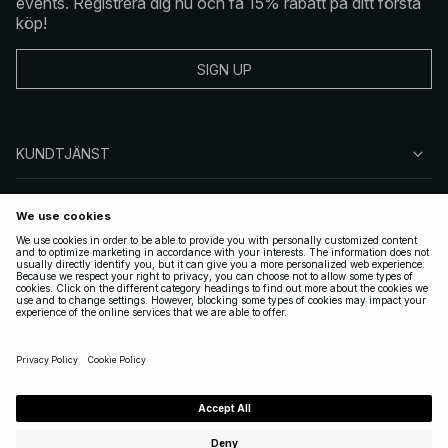
events. Registrera dig nu och få 15% rabatt på ditt första
köp!
SIGN UP
KUNDTJÄNST
OM NA-KD
FÖLJ OSS
JURIDISKT
SWEDEN
|
SVENSKA