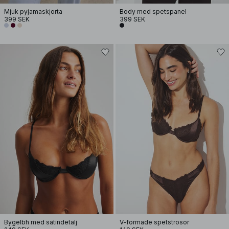
Mjuk pyjamaskjorta
Body med spetspanel
399 SEK
399 SEK
Bygelbh med satindetalj
V-formade spetstrosor