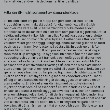
har vi allt du behöver när det kommer till underkläder!
Hitta din BH i vårt sortiment av damunderkläder
En bh som sitter bra på din kropp kan göra stor skillnad för din
kroppshållning och faktiskt också för ditt humör. Att välja rätt bh
behöver inte vara svårt. Vi har samlat
bh:ar
i olika modeller och
storlekar så att du kan hitta en eller flera som passar dig perfekt. Det är
väldigt individuellt vilken bh man gillar. För många passar en
bralette
bh
perfekt. Den formar och lyfter bysten. Axelbanden sitter brett från
varandra vilket ger en snygg urringning. Andra kanske gillar en bh med
push-up som framhäver bysten på bästa sätt. En
push-up bh
lyfter
bysten från sidan och uppåt och passar perfekt när du har på dig en
topp med djup urringning. En
bygellös-bh
finns både med och utan
vaddering och det finns allt från enkla och enfärgade till djärva med
spets och olika färger. En klassiker i bh-världen är en t-shirt bh. Den
passar perfekt att använda till vardags då den med sina släta kupor
utan sömmar jämnar ut och ger bra stöd till bysten. Den är bekväm och
ger en snygg siluett när du har på dig figurnära och tighta toppar. Till
kvällen är det kul att snygga till sig med en vadderad version. Har du
på dig en axelbandslös klänning är det snyggast att använda en bh
utan axelband. En tröja eller en klänning med bardot-skärning är
mycket populär och då passar också en axelbandslös bh allra bäst. En
bh utan axelband är också snygg att använda när du har en halterneck
eller en tubtopp, helt enkelt för att de är snyggast när bh-banden inte
syns. Om du tränar mycket på gym eller springer mycket är det absolut
värt att investera i en bra
sport-bh
. Det blir mycket roligare och mer
bekvämt att träna när man har hittat en sport-bh som håller bysten på
plats och ger stöd.