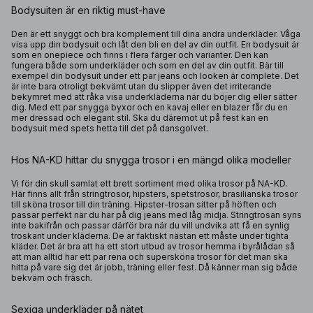
Bodysuiten är en riktig must-have
Den är ett snyggt och bra komplement till dina andra underkläder. Våga
visa upp din bodysuit och låt den bli en del av din outfit. En bodysuit är
som en onepiece och finns i flera färger och varianter. Den kan
fungera både som underkläder och som en del av din outfit. Bär till
exempel din bodysuit under ett par jeans och looken är complete. Det
är inte bara otroligt bekvämt utan du slipper även det irriterande
bekymret med att råka visa underkläderna när du böjer dig eller sätter
dig. Med ett par snygga byxor och en kavaj eller en blazer får du en
mer dressad och elegant stil. Ska du däremot ut på fest kan en
bodysuit med spets hetta till det på dansgolvet.
Hos NA-KD hittar du snygga trosor i en mängd olika modeller
Vi för din skull samlat ett brett sortiment med olika trosor på NA-KD.
Här finns allt från
stringtrosor
,
hipsters
, spetstrosor,
brasilianska trosor
till sköna trosor till din träning. Hipster-trosan sitter på höften och
passar perfekt när du har på dig jeans med låg midja. Stringtrosan syns
inte bakifrån och passar därför bra när du vill undvika att få en synlig
troskant under kläderna. De är faktiskt nästan ett måste under tighta
kläder. Det är bra att ha ett stort utbud av trosor hemma i byrålådan så
att man alltid har ett par rena och supersköna trosor för det man ska
hitta på vare sig det är jobb, träning eller fest. Då känner man sig både
bekväm och fräsch.
Sexiga underkläder på nätet