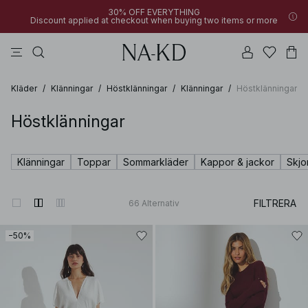
30% OFF EVERYTHING
Discount applied at checkout when buying two items or more
linne
långärmade toppar
byxor
klänningar
överdelar
Kläder
/
Klänningar
/
Höstklänningar
/
Klänningar
/
Höstklänningar
Höstklänningar
Klänningar
Toppar
Sommarkläder
Kappor & jackor
Skjo
FILTRERA
66
Alternativ
−50%