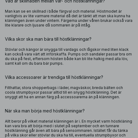
Vad är skillnaden mellan vår- och höstklänningar?
Man kan se en skillnad i både färgval och material. Höstmodet är
vanligtvis av lite varmare material då det är tänkt att man ska kunna ha
klänningen även under vintern. Färgerna under våren brukar också vara
lite klarare och ljusare då sommaren är på intåg.
Vilka skor ska man bära till höstklänningar?
Stövlar och kängor är snygga till vardags och lågskor med liten klack
kan också vara värt att införskaffa. Pumps och sandaler passar bra om
du ska på fest, eftersom hösten både kan bli lite halkig med alla löv,
samt kall om du bara bär pumps.
Vilka accessoarer är trendiga till höstklänningar?
Filthattar, stora shopperbags i läder, magväskor, breda bälten och
coola strumpbyxor passar alltid till en snygg höstklänning. Det är
snyggt att ha en annan färg på accessoarerna än på klänningen.
När ska man börja med höstklänningar?
Allt beror på vilket material klänningen är i. En mycket varm höstkläning
kan vara bra att börja med i slutet på september och en tunnare
höstklänning går även att bära på sensommaren. Istället får du tänka
på vilka skor eller stövlar du ska ha till, eventuella strumpbyxor och