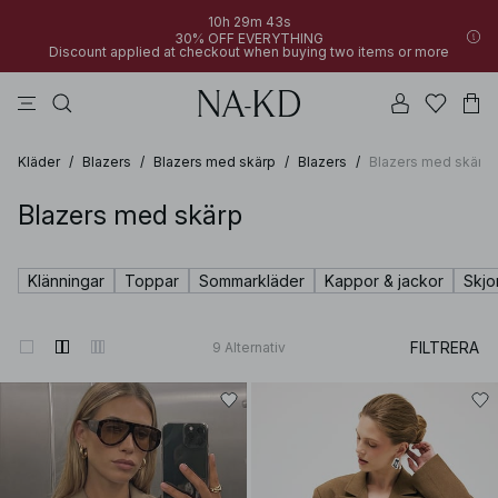
10h 29m 43s
30% OFF EVERYTHING
Discount applied at checkout when buying two items or more
linne
byxor
toppar
klänningar
bruna
Kläder
/
Blazers
/
Blazers med skärp
/
Blazers
/
Blazers med skärp
Blazers med skärp
Klänningar
Toppar
Sommarkläder
Kappor & jackor
Skjo
FILTRERA
9
Alternativ