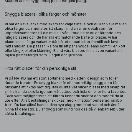
Skärpet är en snygg detalj på ett elegant plagg.
Snygga blazers i olika färger och mönster
Vi har en kavajjacka med skärp för varje tillfälle och du kan välja mellan
olika färger och mönster. Ett skärp i midjan är en detalj som för
uppmärksamheten till din midja. I vårt utbud hittar du enfärgade och
rutiga blazers och de har alla ett matchande bälte till blazer. Vi har
bland annat långa varianter där bältet enbart sitter framtill och knyts
mitt i midjan. De passar lika bra till ett par snygga jeans som till en kort
eller lång kjol eller klänning. Bland våra blazers finns även varianter i
mjuka pastellfärger som ljusgult och ljusrosa.
Hitta rätt blazer för din personliga stil
Vi på NA-KD har ett stort sortiment med kläder i design som följer
rådande trender. En snygg blazer är ett moderiktigt plagg som får
blickarna att riktas mot dig. Ifall du inte vet vilken blazer med skärp du
vill ha kan du skrolla igenom vårt utbud och hitta en eller flera favoriter.
Tack vare möjligheterna att filtrera finner du snabbt den modell du är
ute efter. Alla beställningar skickas med klimatkompenserad, snabb
frakt. Du kan alltså handla dina nya plagg med kort varsel och ändå
hinna få dem i tid. Du är trygg som kund hos oss då vi enbart erbjuder
säkra betalningar.