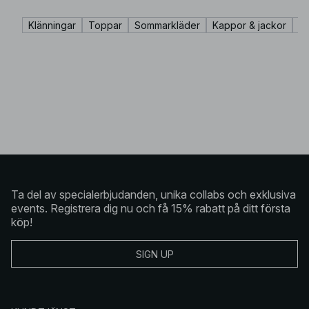
Klänningar
Toppar
Sommarkläder
Kappor & jackor
Sk
Ta del av specialerbjudanden, unika collabs och exklusiva
events. Registrera dig nu och få 15% rabatt på ditt första
köp!
SIGN UP