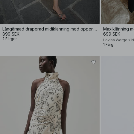
Långärmad draperad midiklänning med öppen rygg
Maxiklänning m
899 SEK
699 SEK
2 Färger
Lovisa Worge x 
1 Färg