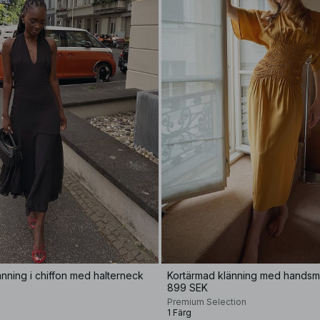
nning i chiffon med halterneck
Kortärmad klänning med hands
899 SEK
Premium Selection
1 Färg