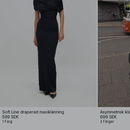
Soft Line draperad maxiklänning
Asymmetrisk klä
599 SEK
699 SEK
1 Färg
2 Färger