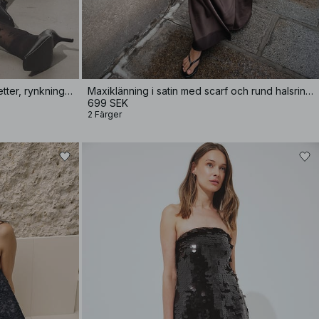
Miniklänning i jacquard med paljetter, rynkning i höften
Maxiklänning i satin med scarf och rund halsringning
699 SEK
2 Färger