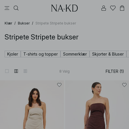
langermete topper
topper
bukser
kjoler
brune
Klær
/
Bukser
/
Stripete Stripete bukser
Stripete Stripete bukser
Kjoler
T-shirts og topper
Sommerklær
Skjorter & Bluser
FILTER (1)
8
Valg