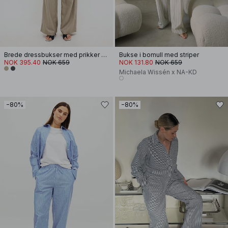
Brede dressbukser med prikker og lavt liv
Bukse i bomull med striper
NOK 395.40
NOK 659
NOK 131.80
NOK 659
Michaela Wissén x NA-KD
−80%
−80%