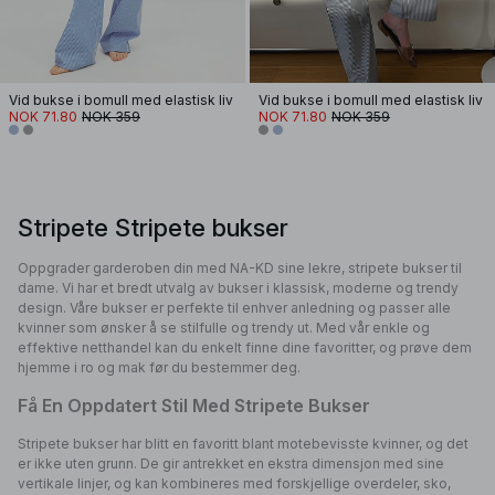
Vid bukse i bomull med elastisk liv
Vid bukse i bomull med elastisk liv
NOK 71.80
NOK 359
NOK 71.80
NOK 359
Stripete Stripete bukser
Oppgrader garderoben din med NA-KD sine lekre, stripete bukser til
dame. Vi har et bredt utvalg av bukser i klassisk, moderne og trendy
design. Våre bukser er perfekte til enhver anledning og passer alle
kvinner som ønsker å se stilfulle og trendy ut. Med vår enkle og
effektive netthandel kan du enkelt finne dine favoritter, og prøve dem
hjemme i ro og mak før du bestemmer deg.
Få En Oppdatert Stil Med Stripete Bukser
Stripete bukser har blitt en favoritt blant motebevisste kvinner, og det
er ikke uten grunn. De gir antrekket en ekstra dimensjon med sine
vertikale linjer, og kan kombineres med forskjellige overdeler, sko,