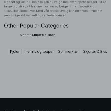
tilbehør og jakker. Hos oss kan du velge mellom stripete bukser i ulike
farger og stiler, alt fra lune nyanser av beige til mer fargerike og
klassiske alternativer. Med vårt brede utvalg kan du enkelt finne din
personlige stil, uansett hva anledningen er.
Other Popular Categories
Stripete Stripete bukser
Kjoler
T-shirts og topper
Sommerklær
Skjorter & Bluser