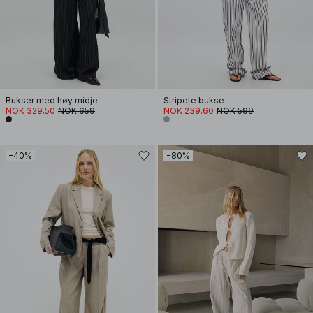
Bukser med høy midje
Stripete bukse
NOK 329.50
NOK 659
NOK 239.60
NOK 599
−40%
−80%