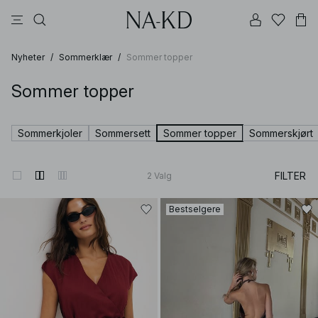
langermete topper
bukser
kjoler
svarte
brune
Nyheter
/
Sommerklær
/
Sommer topper
Sommer topper
Sommerkjoler
Sommersett
Sommer topper
Sommerskjørt
FILTER
2
Valg
Bestselgere