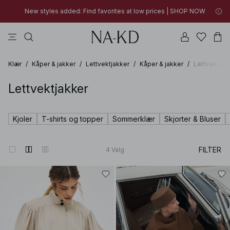
New styles added: Find favorites at low prices | SHOP NOW
bukser
topper
kjoler
brune
grå
05h 43m 18s
New styles added: Find favorites at low prices | SHOP NOW
FINAL SALE | SHOP NOW
Klær
/
Kåper & jakker
/
Lettvektjakker
/
Kåper & jakker
/
Lettvektjak
Lettvektjakker
Kjoler
T-shirts og topper
Sommerklær
Skjorter & Bluser
FILTER
4
Valg