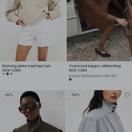
Romslig jakke med høy hals
Oversized kappe i ullblanding
NOK 1,099
NOK 1,299
Hanna Stefansson x NA-KD
−50%
−50%