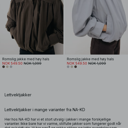
Romslig jakke med høy hals
Romslig jakke med høy hals
NOK 549.50
NOK 1,099
NOK 549.50
NOK 1,099
Lettvektjakker
Lettvektjakker i mange varianter fra NA-KD
Her hos NA-KD har vi et stort utvalg i jakker i mange forskjellige
varianter. Ikke bare har vi varme, stilfulle jakker som fungerer godt når
det er kaldt ute. Vi har også en rekke stilige og lette overdeler som