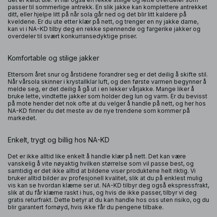
passer til sommerlige antrekk. En slik jakke kan komplettere antrekket
ditt, eller hjelpe litt på når sola går ned og det blir litt kaldere på
kveldene. Er du ute etter klær på nett, og trenger en ny jakke dame,
kan vi i NA-KD tilby deg en rekke spennende og fargerike jakker og
overdeler til svært konkurransedyktige priser.
Komfortable og stilige jakker
Ettersom året snur og årstidene forandrer seg er det deilig å skifte stil.
Når vårsola skinner i krystallklar luft, og den første varmen begynner å
melde seg, er det deilig å gå ut i en lekker vårjakke. Mange liker å
bruke lette, vindtette jakker som holder deg lun og varm. Er du bevisst
på mote hender det nok ofte at du velger å handle på nett, og her hos
NA-KD finner du det meste av de nye trendene som kommer på
markedet.
Enkelt, trygt og billig hos NA-KD
Det er ikke alltid like enkelt å handle klær på nett. Det kan være
vanskelig å vite nøyaktig hvilken størrelse som vil passe best, og
samtidig er det ikke alltid at bildene viser produktene helt riktig. Vi
bruker alltid bilder av profesjonell kvalitet, slik at du på enklest mulig
vis kan se hvordan klærne ser ut. NA-KD tilbyr deg også ekspressfrakt,
slik at du får klærne raskt i hus, og hvis de ikke passer, tilbyr vi deg
gratis returfrakt. Dette betyr at du kan handle hos oss uten risiko, og du
blir garantert fornøyd, hvis ikke får du pengene tilbake.