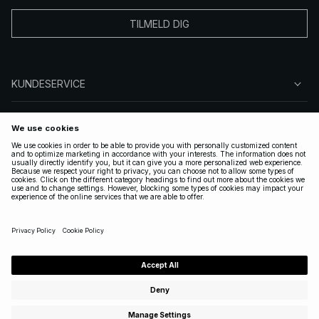
TILMELD DIG
KUNDESERVICE
OM OSS
FØLG OSS
LOVLIG
NORWAY
|
NORSK