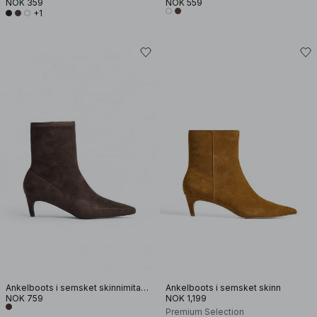
NOK 359
NOK 559
+1
Ankelboots i semsket skinnimitasjon
Ankelboots i semsket skinn
NOK 759
NOK 1,199
Premium Selection