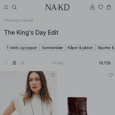
bukser
kjoler
topper
brune
svarte
The King's Day Edit
The King's Day Edit
T-shirts og topper
Sommerklær
Kåper & jakker
Skjorter &
FILTER
74
Valg