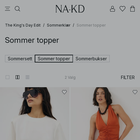
bukser
kjoler
topper
brune
svarte
The King's Day Edit
/
Sommerklær
/
Sommer topper
Sommer topper
Sommersett
Sommer topper
Sommerbukser
FILTER
2
Valg