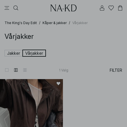
langermete topper
topper
bukser
kjoler
brune
The King's Day Edit
/
Kåper & jakker
/
Vårjakker
Vårjakker
Jakker
Vårjakker
FILTER
1
Valg