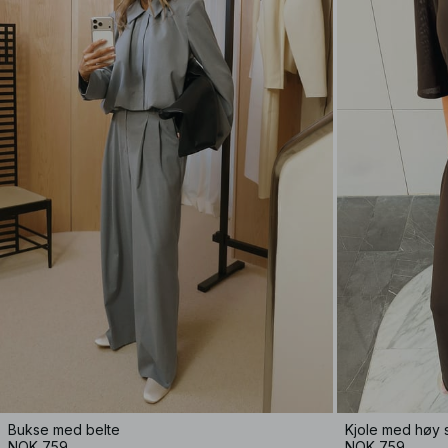
Bukse med belte
Kjole med høy s
NOK 759
NOK 759