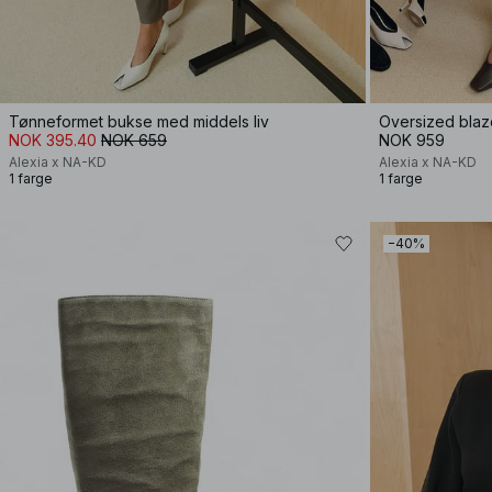
Tønneformet bukse med middels liv
Oversized blaz
NOK 395.40
NOK 659
NOK 959
Alexia x NA-KD
Alexia x NA-KD
1 farge
1 farge
−40%