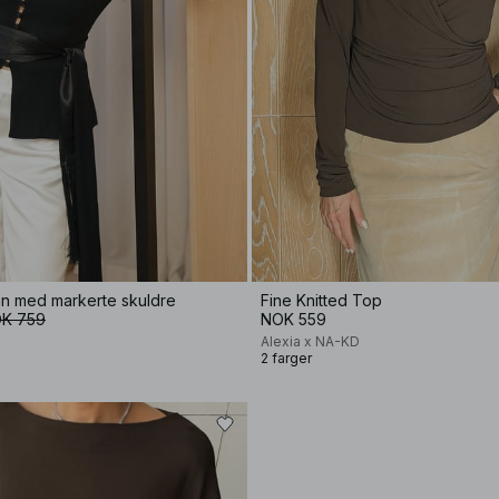
gan med markerte skuldre
Fine Knitted Top
K 759
NOK 559
Alexia x NA-KD
2 farger