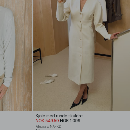
Kjole med runde skuldre
NOK 549.50
NOK 1,099
Alexia x NA-KD