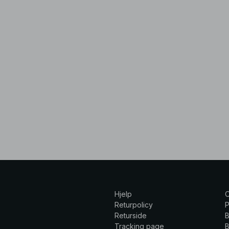
Hjelp
Returpolicy
P
Returside
B
Tracking page
B