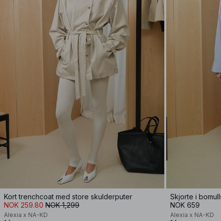
Kort trenchcoat med store skulderputer
Skjorte i bomul
NOK 259.80
NOK 1,299
NOK 659
Alexia x NA-KD
Alexia x NA-KD