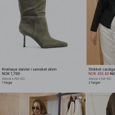
Knehøye støvler i semsket skinn
Strikket cardi
NOK 1,799
NOK 455.40
NO
Alexia x NA-KD
Alexia x NA-KD
1 farge
2 farger