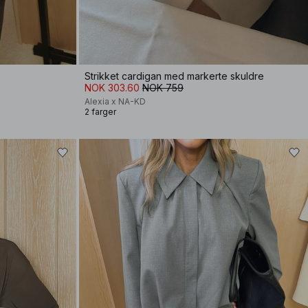
Strikket cardigan med markerte skuldre
NOK 303.60
NOK 759
Alexia x NA-KD
2 farger