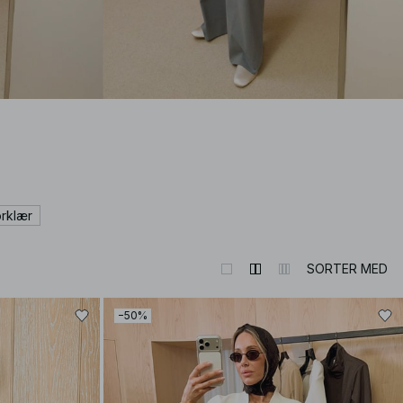
rklær
SORTER MED
−50%