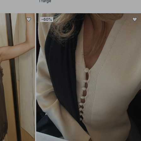
1 farge
−60%