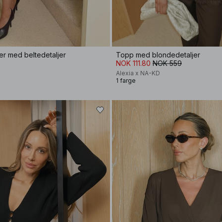
er med beltedetaljer
Topp med blondedetaljer
NOK 111.80
NOK 559
Alexia x NA-KD
1 farge