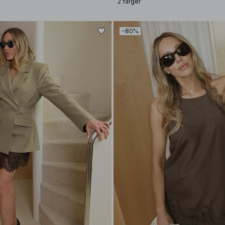
2 farger
−80%