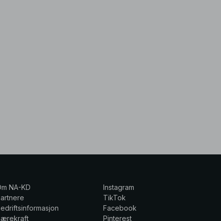
Om NA-KD
Instagram
artnere
TikTok
edriftsinformasjon
Facebook
ærekraft
Pinterest