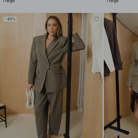
1 farge
1 farge
−40%