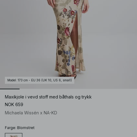
Model
:
173 cm - EU 36 (UK 10, US 6, small)
Maxikjole i vevd stoff med båthals og trykk
NOK 659
Michaela Wissén x NA-KD
Farge
:
Blomstret