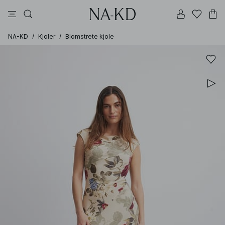
bukser
topper
brune
svarte
bomull
NA-KD
/
Kjoler
/
Blomstrete kjole