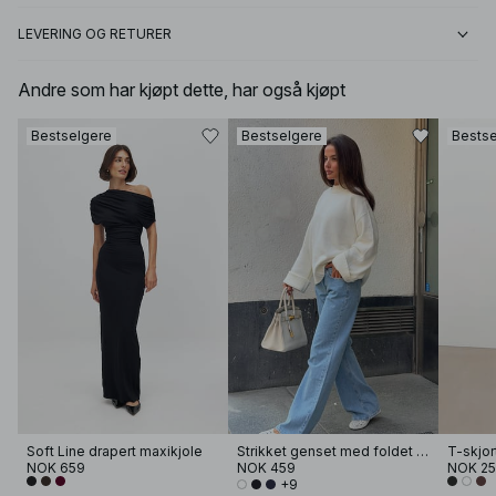
LEVERING OG RETURER
Andre som har kjøpt dette, har også kjøpt
Bestselgere
Bestselgere
Bestse
Soft Line drapert maxikjole
Strikket genset med foldet erme
T-skjor
NOK 659
NOK 459
NOK 2
+9