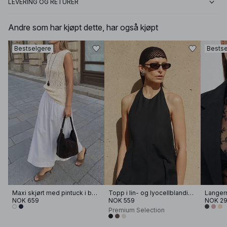
LEVERING OG RETURER
Andre som har kjøpt dette, har også kjøpt
Bestselgere
Bestse
Maxi skjørt med pintuck i bomull
Topp i lin- og lyocellblanding med halterneck
NOK 659
NOK 559
NOK 2
Premium Selection