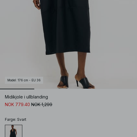
Model
:
176 cm - EU 36
Midikjole i ullblanding
NOK 779.40
NOK 1,299
Farge
:
Svart