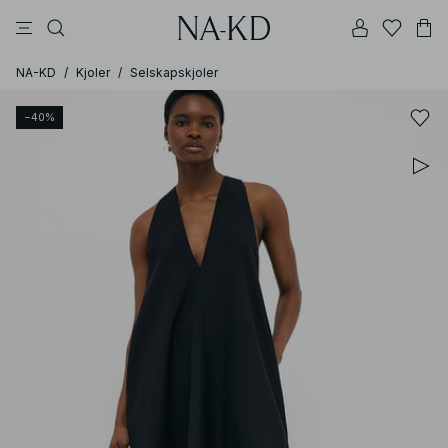
bukser
topper
kjoler
brune
svarte
NA-KD
/
Kjoler
/
Selskapskjoler
−40%