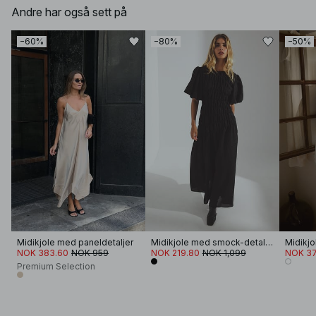
Andre har også sett på
−60%
−80%
−50%
Midikjole med paneldetaljer
Midikjole med smock-detaljer og puffermer
NOK 383.60
NOK 959
NOK 219.80
NOK 1,099
NOK 37
Premium Selection