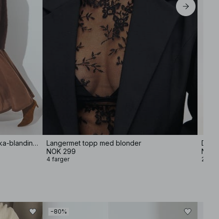
Oversized strikket genser i alpakka-blanding med rund hals
Langermet topp med blonder
Drape
NOK 299
NOK 
4 farger
2 farg
−80%