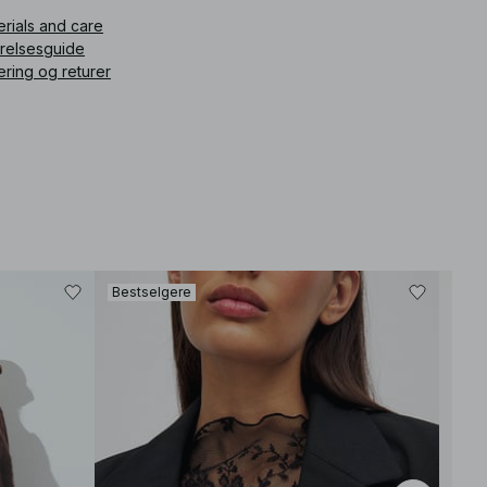
erials and care
rrelsesguide
ering og returer
Bestselgere