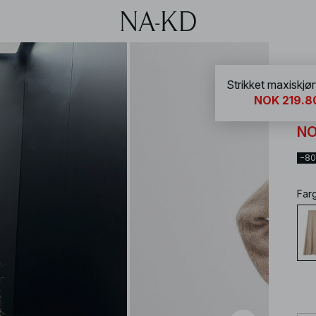
NA-
Strikket maxiskjørt
NOK 219.8
Str
NO
−8
Far