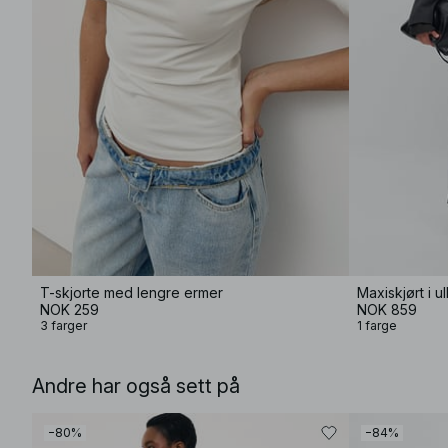
T-skjorte med lengre ermer
Maxiskjørt i u
NOK 259
NOK 859
3 farger
1 farge
Andre har også sett på
−80%
−84%