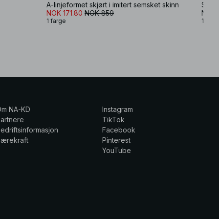
b
A-linjeformet skjørt i imitert semsket skinn
NOK 171.80
NOK 859
NOK 
1 farge
1 farg
Om NA-KD
Instagram
artnere
TikTok
edriftsinformasjon
Facebook
ærekraft
Pinterest
YouTube