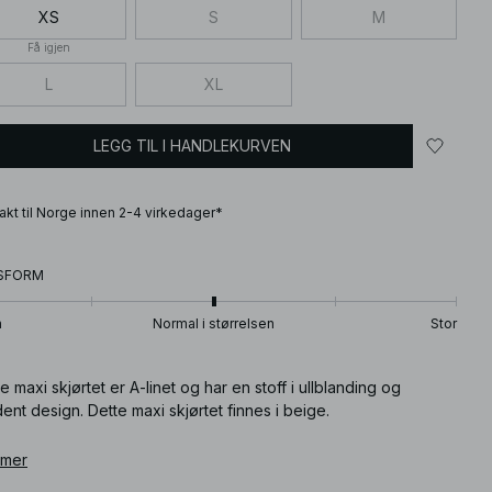
XS
S
M
Få igjen
L
XL
LEGG TIL I HANDLEKURVEN
frakt til Norge innen 2-4 virkedager*
SFORM
n
Normal i størrelsen
Stor
e maxi skjørtet er A-linet og har en stoff i ullblanding og
ent design. Dette maxi skjørtet finnes i beige.
ikkelnummer
 mer
:
1100-009908-0005