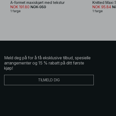
A-formet maxiskjørt med tekstur
Knitted Maxi S
NOK 191.80
NOK 959
NOK 95.84
N
1 farge
1 farge
Meld deg på for å få eksklusive tilbud, spesielle
arrangementer og 15 % rabatt på ditt første
kjøp!
TILMELD DIG