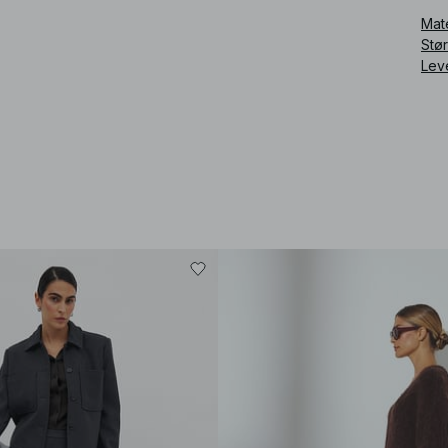
Mat
Stø
Lev