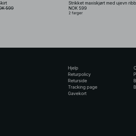
kirt
Strikket maxiskjørt med ujevn rib
OK 599
NOK 599
2 farger
Hjelp
Returpolicy
P
Returside
B
Tracking page
B
Gavekort