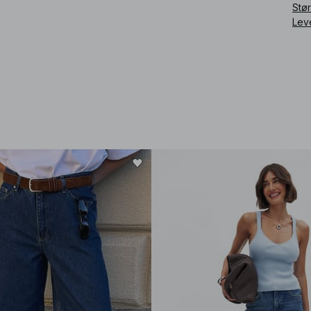
Stø
Art
Lev