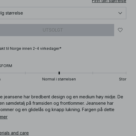
Finn din størrelse
lg størrelse
UTSOLGT
frakt til Norge innen 2-4 virkedager*
SFORM
n
Normal i størrelsen
Stor
se jeansene har bredbent design og en medium høy midje. De
 en sømdetalj på framsiden og frontlommer. Jeansene har
lommer og en glidelås og knapp lukning. Fargen på dette
uktet kan overføres på seg selv eller andre gjenstander.
 mer
ik kontakt med lysfargede overflater. Disse jeansene finnes i
t.
erials and care