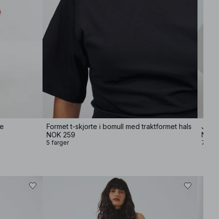
je
Formet t-skjorte i bomull med traktformet hals
Jeans
NOK 259
NOK 
5 farger
7 farg