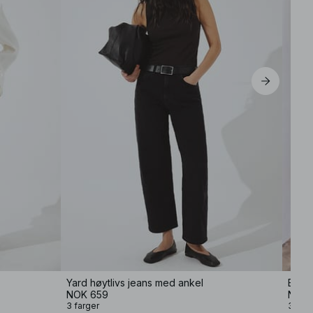
Yard høytlivs jeans med ankel
NOK 659
NOK 
3 farger
3 farg