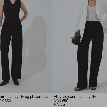
Bleached denim med høyt liv og plissertetaljer
Alley vidjeans med høyt liv
OK 659
NOK 659
6 farger