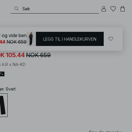
KD
/
Jeans
/
Mid waist jeans
v og vide ben
LEGG TIL I HANDLEKURVEN
44
NOK 659
ans med middels liv og vide ben
K 105.44
NOK 659
i A.R x NA-KD
4%
ge
:
Svart