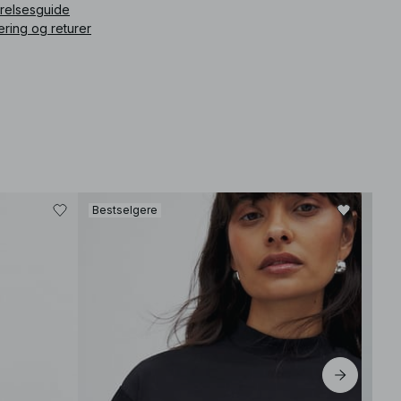
rrelsesguide
ikkelnummer
:
1723-000116-0002
ering og returer
Bestselgere