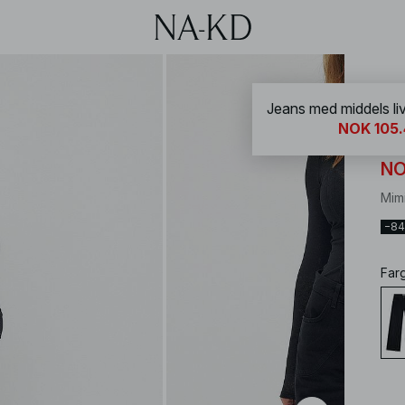
NA-
Jeans med middels li
NOK 105.
Je
NO
Mim
−8
Far