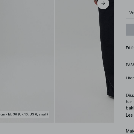
Ve
Fri 
PAS
Lite
Dis
har
bak
prod
Les
 cm - EU 36 (UK 10, US 6, small)
Unnv
svar
Mat