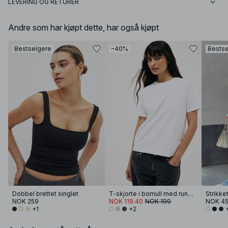
LEVERING OG RETURER
Andre som har kjøpt dette, har også kjøpt
Bestselgere
−40%
Bestse
Dobbel brettet singlet
T-skjorte i bomull med rund hals
NOK 259
NOK 119.40
NOK 199
NOK 4
+1
+2