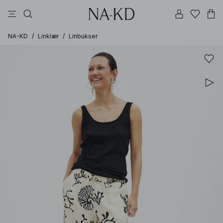
bukser
topper
kjoler
brune
svarte
NA-KD
/
Linklær
/
Linbukser