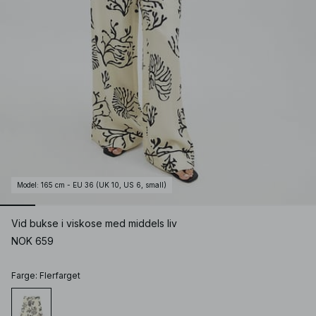
Model
:
165 cm - EU 36 (UK 10, US 6, small)
Vid bukse i viskose med middels liv
NOK 659
Farge
:
Flerfarget