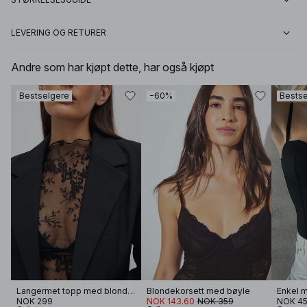
LEVERING OG RETURER
Andre som har kjøpt dette, har også kjøpt
Bestselgere
−60%
Bestse
Langermet topp med blonder
Blondekorsett med bøyle
Enkel 
NOK 299
NOK 143.60
NOK 359
NOK 4