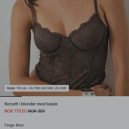
Model
:
174 cm - EU 75B (UK 34B, US 34B)
Korsett i blonder med bøyle
NOK 179.50
NOK 359
Farge
:
Brun