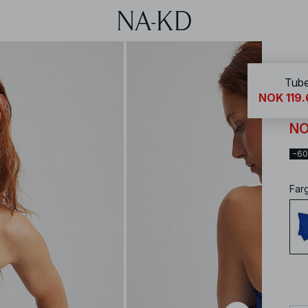
NA-
Tube
NOK 119.
Tu
NO
−6
Far