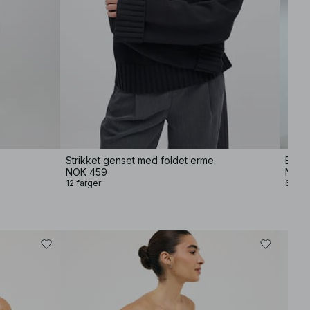
Strikket genset med foldet erme
Baggy
NOK 459
NOK 
12 farger
6 farg