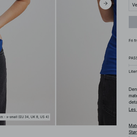
Ve
Fri 
PAS
Lite
Den
mate
deta
Denn
Les
cm - x-small (EU 34, UK 8, US 4)
Art
Mat
Stø