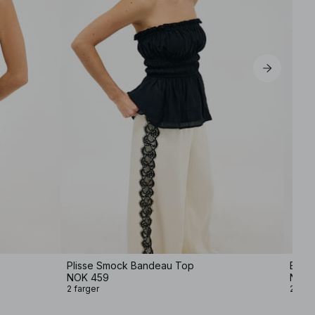
Plisse Smock Bandeau Top
Bande
NOK 459
NOK 
2 farger
2 farg