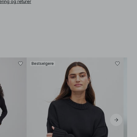
ering og returer
Bestselgere
Best