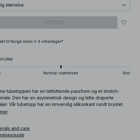
lg størrelse
UTSOLGT
frakt til Norge innen 2-4 virkedager*
SFORM
n
Normal i størrelsen
Stor
ne tubetoppen har en tettsittende passform og et stretch-
riale. Den har en asymmetrisk design og lette draperte
ljer. Vår tubetopp har en innvendig silikonkant rundt brystet.
e tubetoppen finnes i blått.
 mer
ikkelnummer
:
1100-008102-0003
erials and care
rrelsesguide