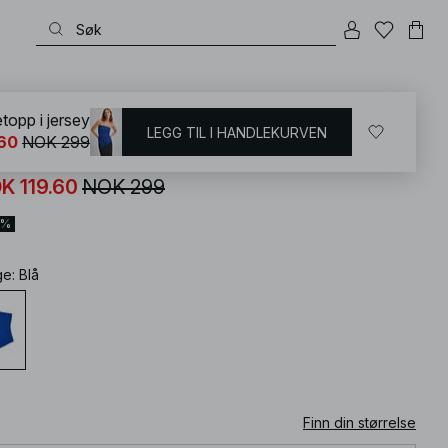
KD
/
T-shirts og topper
/
Topper
topp i jersey
LEGG TIL I HANDLEKURVEN
60
NOK 299
betopp i jersey
K 119.60
NOK 299
0%
ge
:
Blå
Finn din størrelse