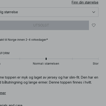
Finn din størrelse
lg størrelse
UTSOLGT
frakt til Norge innen 2-4 virkedager*
SFORM
n
Normal i størrelsen
Stor
e toppen er myk og laget av jersey og har slim-fit. Den har en
 båtutringning og lange ermer. Denne toppen finnes i hvitt.
ikkelnummer
 mer
:
1018-010381-0001
erials and care