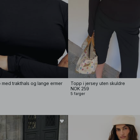
p med trakthals og lange ermer
Topp i jersey uten skuldre
NOK 259
5 farger