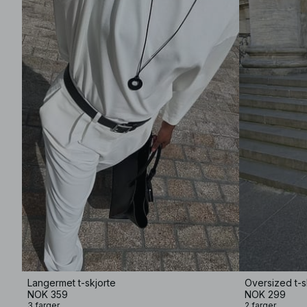
Langermet t-skjorte
Oversized t-s
NOK 359
NOK 299
3 farger
2 farger