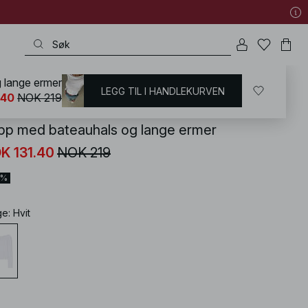
 lange ermer
LEGG TIL I HANDLEKURVEN
KD
/
T-shirts og topper
/
Topper
.40
NOK 219
pp med bateauhals og lange ermer
K 131.40
NOK 219
0%
ge
:
Hvit