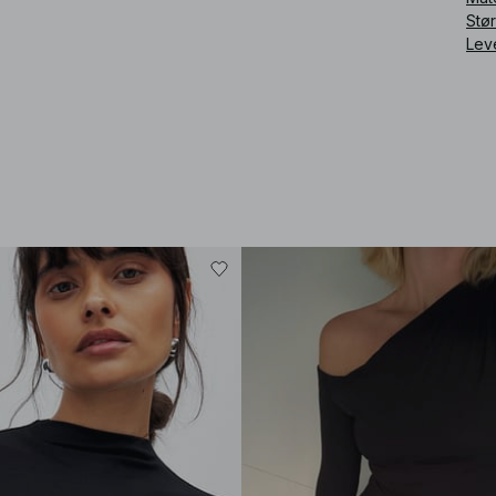
Stø
Lev