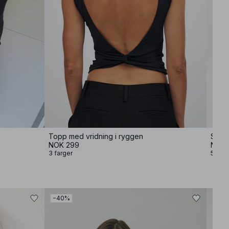
Topp med vridning i ryggen
Soft 
NOK 299
NOK 
3 farger
5 farg
−40%
−80