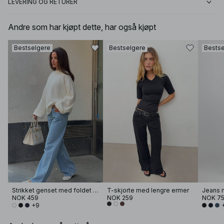
LEVERING OG RETURER
Andre som har kjøpt dette, har også kjøpt
Bestselgere
Bestselgere
Bestse
Strikket genset med foldet erme
T-skjorte med lengre ermer
Jeans m
NOK 459
NOK 259
NOK 7
+9