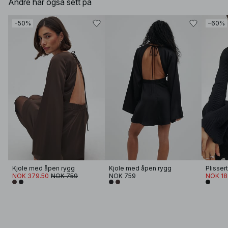
Andre har også sett på
−50%
−60%
Kjole med åpen rygg
Kjole med åpen rygg
Plisser
NOK 379.50
NOK 759
NOK 759
NOK 18