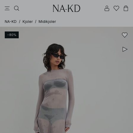
bukser
topper
brune
svarte
bomull
NA-KD
/
Kjoler
/
Midikjoler
−80%