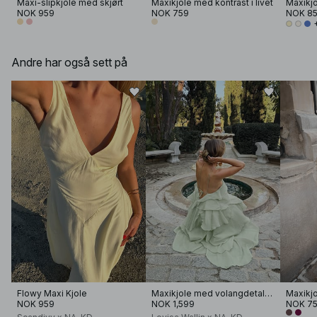
Maxi-slipkjole med skjørt
Maxikjole med kontrast i livet
NOK 959
NOK 759
NOK 8
Andre har også sett på
Flowy Maxi Kjole
Maxikjole med volangdetaljer
NOK 959
NOK 1,599
NOK 7