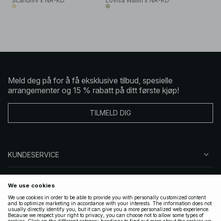
Scandivv x NA-KD
Lovisa Wallin x NA-KD
Meld deg på for å få eksklusive tilbud, spesielle
arrangementer og 15 % rabatt på ditt første kjøp!
TILMELD DIG
KUNDESERVICE
OM OSS
FØLG OSS