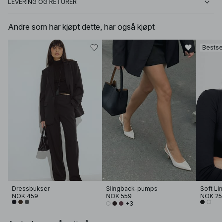
LEVERING OG RETURER
Andre som har kjøpt dette, har også kjøpt
Bestse
Dressbukser
Slingback-pumps
NOK 459
NOK 559
NOK 2
+3