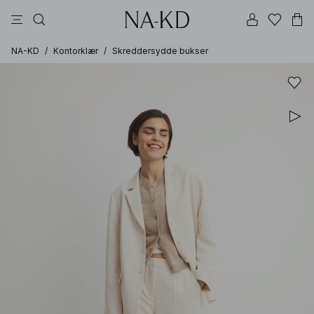
bukser
topper
brune
svarte
bomull
NA-KD
/
Kontorklær
/
Skreddersydde bukser