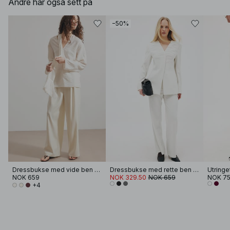
Andre har også sett på
−50%
Dressbukse med vide ben og høyt liv
Dressbukse med rette ben og middels liv
NOK 659
NOK 329.50
NOK 659
NOK 7
+4