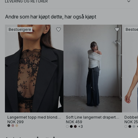
LEVERING OG RETURER
Andre som har kjøpt dette, har også kjøpt
Bestselgere
Bestse
Langermet topp med blonder
Soft Line langermet drapert topp
Dobbel 
NOK 299
NOK 459
NOK 2
+3