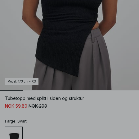
Model
:
173 cm - XS
Tubetopp med splitt i siden og struktur
NOK 59.80
NOK 299
Farge
:
Svart